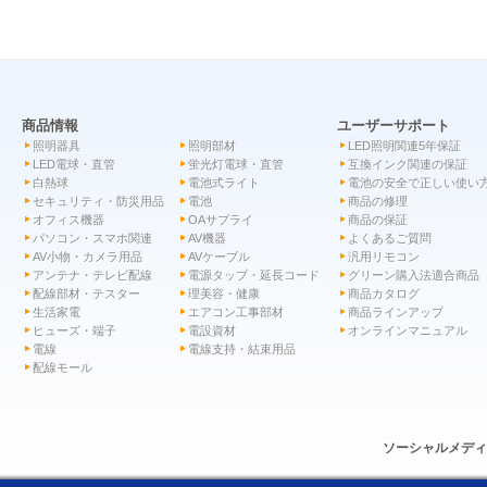
商品情報
ユーザーサポート
照明器具
照明部材
LED照明関連5年保証
LED電球・直管
蛍光灯電球・直管
互換インク関連の保証
白熱球
電池式ライト
電池の安全で正しい使い
セキュリティ・防災用品
電池
商品の修理
オフィス機器
OAサプライ
商品の保証
パソコン・スマホ関連
AV機器
よくあるご質問
AV小物・カメラ用品
AVケーブル
汎用リモコン
アンテナ・テレビ配線
電源タップ・延長コード
グリーン購入法適合商品
配線部材・テスター
理美容・健康
商品カタログ
生活家電
エアコン工事部材
商品ラインアップ
ヒューズ・端子
電設資材
オンラインマニュアル
電線
電線支持・結束用品
配線モール
ソーシャルメデ