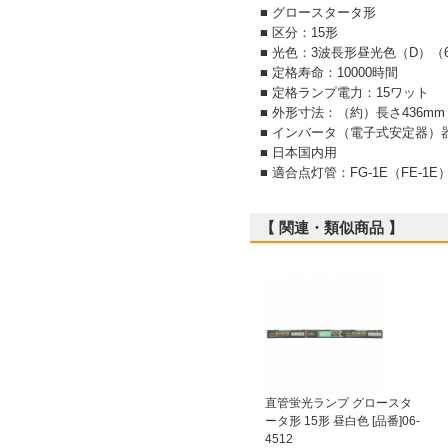
■ グロースタータ形
■ 区分：15形
■ 光色：3波長形昼光色（D）（6
■ 定格寿命：10000時間
■ 定格ランプ電力：15ワット
■ 外形寸法：（約）長さ436mm
■ インバータ（電子式安定器）
■ 日本国内用
■ 適合点灯管：FG-1E（FE-1E）
【 関連・類似商品 】
直管蛍光ランプ グロースタ
ータ形 15形 昼白色 [品番]06-
4512