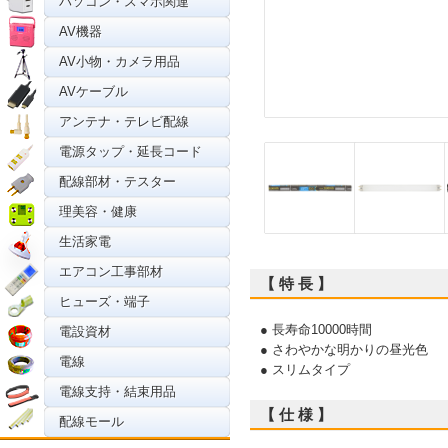
パソコン・スマホ関連
AV機器
AV小物・カメラ用品
AVケーブル
アンテナ・テレビ配線
電源タップ・延長コード
配線部材・テスター
理美容・健康
生活家電
エアコン工事部材
【 特 長 】
ヒューズ・端子
● 長寿命10000時間
電設資材
● さわやかな明かりの昼光色
電線
● スリムタイプ
電線支持・結束用品
【 仕 様 】
配線モール