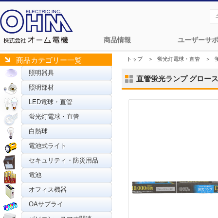
商品情報
ユーザーサ
トップ
＞
蛍光灯電球・直管
＞
商品カテゴリー一覧
照明器具
直管蛍光ランプ グロースター
照明部材
LED電球・直管
蛍光灯電球・直管
白熱球
電池式ライト
セキュリティ・防災用品
電池
オフィス機器
OAサプライ