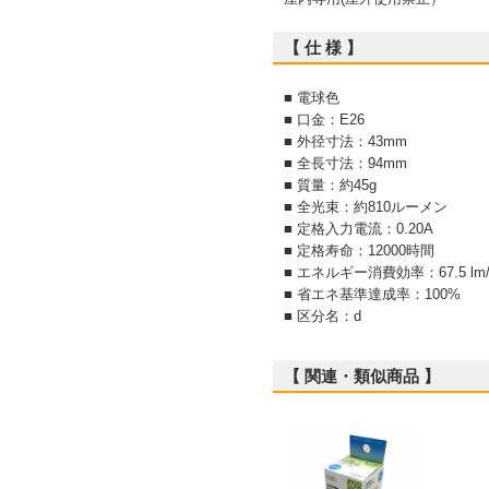
【 仕 様 】
■ 電球色
■ 口金：E26
■ 外径寸法：43mm
■ 全長寸法：94mm
■ 質量：約45g
■ 全光束：約810ルーメン
■ 定格入力電流：0.20A
■ 定格寿命：12000時間
■ エネルギー消費効率：67.5 lm
■ 省エネ基準達成率：100%
■ 区分名：d
【 関連・類似商品 】