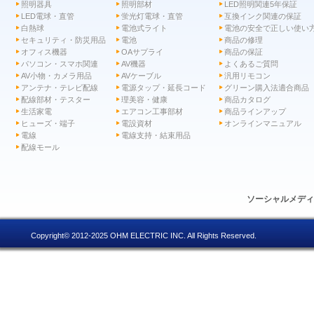
照明器具
照明部材
LED照明関連5年保証
LED電球・直管
蛍光灯電球・直管
互換インク関連の保証
白熱球
電池式ライト
電池の安全で正しい使い
セキュリティ・防災用品
電池
商品の修理
オフィス機器
OAサプライ
商品の保証
パソコン・スマホ関連
AV機器
よくあるご質問
AV小物・カメラ用品
AVケーブル
汎用リモコン
アンテナ・テレビ配線
電源タップ・延長コード
グリーン購入法適合商品
配線部材・テスター
理美容・健康
商品カタログ
生活家電
エアコン工事部材
商品ラインアップ
ヒューズ・端子
電設資材
オンラインマニュアル
電線
電線支持・結束用品
配線モール
ソーシャルメデ
Copyright© 2012-2025 OHM ELECTRIC INC. All Rights Reserved.