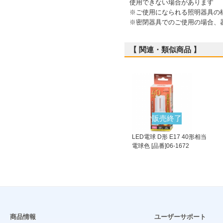
使用できない場合があります
※ご使用になられる照明器具の
※密閉器具でのご使用の場合、
【 関連・類似商品 】
販売終了
LED電球 D形 E17 40形相当
電球色 [品番]06-1672
商品情報
ユーザーサポート