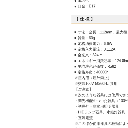
● 電球色
● 口金：E17
【 仕 様 】
■ 寸法：全長…112mm、最大径
■ 質量：60g
■ 定格消費電力：6.6W
■ 定格入力電流：0.112A
■ 全光束：824lm
■ エネルギー消費効率：124.8lm
■ 平均演色評価数：Ra82
■ 定格寿命：40000h
※屋内用（屋外禁止）
※交流100V 50/60Hz 共用
【ご注意】
※次のような器具には使用でき
・調光機能のついた器具（100
・誘導灯・非常用照明器具
・HIDランプ器具、水銀灯器具
・直流電流
※このほか使用器具の種類によ