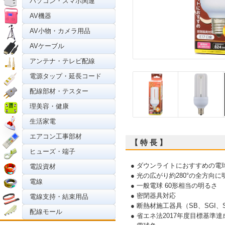
パソコン・スマホ関連
AV機器
AV小物・カメラ用品
AVケーブル
アンテナ・テレビ配線
電源タップ・延長コード
配線部材・テスター
理美容・健康
生活家電
エアコン工事部材
【 特 長 】
ヒューズ・端子
● ダウンライトにおすすめの電
電設資材
● 光の広がり約280°の全方向に
電線
● 一般電球 60形相当の明るさ
● 密閉器具対応
電線支持・結束用品
● 断熱材施工器具（SB、SGI
配線モール
● 省エネ法2017年度目標基準達