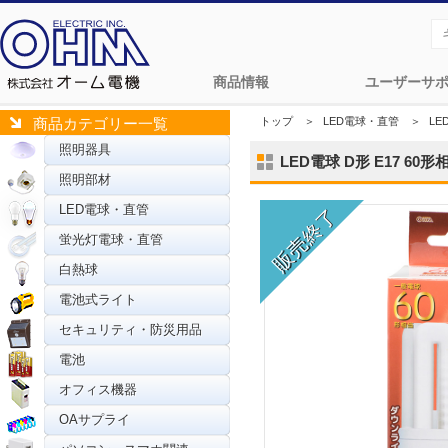
商品情報
ユーザーサ
トップ
＞
LED電球・直管
＞
LE
商品カテゴリー一覧
照明器具
LED電球 D形 E17 60形相
照明部材
LED電球・直管
蛍光灯電球・直管
白熱球
電池式ライト
セキュリティ・防災用品
電池
オフィス機器
OAサプライ