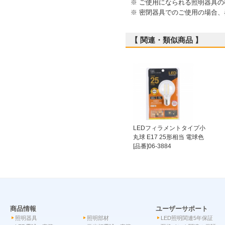
※ ご使用になられる照明器具
※ 密閉器具でのご使用の場合
【 関連・類似商品 】
LEDフィラメントタイプ小
丸球 E17 25形相当 電球色
[品番]06-3884
商品情報
ユーザーサポート
照明器具
照明部材
LED照明関連5年保証