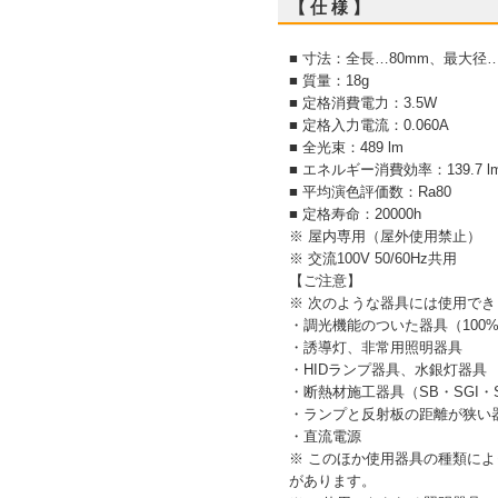
【 仕 様 】
■ 寸法：全長…80mm、最大径…
■ 質量：18g
■ 定格消費電力：3.5W
■ 定格入力電流：0.060A
■ 全光束：489 lm
■ エネルギー消費効率：139.7 l
■ 平均演色評価数：Ra80
■ 定格寿命：20000h
※ 屋内専用（屋外使用禁止）
※ 交流100V 50/60Hz共用
【ご注意】
※ 次のような器具には使用でき
・調光機能のついた器具（100
・誘導灯、非常用照明器具
・HIDランプ器具、水銀灯器具
・断熱材施工器具（SB・SGI
・ランプと反射板の距離が狭い
・直流電源
※ このほか使用器具の種類に
があります。