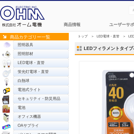
商品情報
ユーザーサ
トップ
＞
LED電球・直管
＞
L
商品カテゴリー一覧
照明器具
LEDフィラメントタイプ小丸球
照明部材
LED電球・直管
蛍光灯電球・直管
白熱球
電池式ライト
セキュリティ・防災用品
電池
オフィス機器
OAサプライ