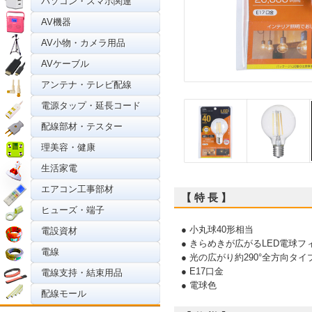
パソコン・スマホ関連
AV機器
AV小物・カメラ用品
AVケーブル
アンテナ・テレビ配線
電源タップ・延長コード
配線部材・テスター
理美容・健康
生活家電
エアコン工事部材
【 特 長 】
ヒューズ・端子
● 小丸球40形相当
電設資材
● きらめきが広がるLED電球
電線
● 光の広がり約290°全方向タイ
● E17口金
電線支持・結束用品
● 電球色
配線モール