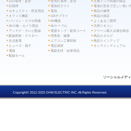
LED電球・直管
蛍光灯電球・直管
互換インク関連の保証
白熱球
電池式ライト
電池の安全で正しい使い
セキュリティ・防災用品
電池
商品の修理
オフィス機器
OAサプライ
商品の保証
パソコン・スマホ関連
AV機器
よくあるご質問
AV小物・カメラ用品
AVケーブル
汎用リモコン
アンテナ・テレビ配線
電源タップ・延長コード
グリーン購入法適合商品
配線部材・テスター
理美容・健康
商品カタログ
生活家電
エアコン工事部材
商品ラインアップ
ヒューズ・端子
電設資材
オンラインマニュアル
電線
電線支持・結束用品
配線モール
ソーシャルメデ
Copyright© 2012-2025 OHM ELECTRIC INC. All Rights Reserved.