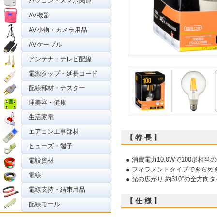
パソコン・スマホ関連
AV機器
AV小物・カメラ用品
AVケーブル
アンテナ・テレビ配線
電源タップ・延長コード
配線部材・テスター
理美容・健康
生活家電
エアコン工事部材
【 特 長 】
ヒューズ・端子
● 消費電力10.0Wで100形相当
電設資材
● フィラメントタイプできらめ
電線
● 光の広がり 約310°の全方向
電線支持・結束用品
【 仕 様 】
配線モール