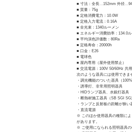
■ 寸法：全長…152mm 外径…9
■ 質量：75g
■ 定格消費電力：10.0W
■ 定格入力電流：0.16A
■ 全光束：1340ルーメン
■ エネルギー消費効率：134.0
■ 平均演色評価数：80Ra
■ 定格寿命：20000h
■ 口金：E26
■ 電球色
■ 屋内専用（屋外使用禁止）
■ 交流電源：100V 50/60Hz 共
次のような器具には使用できま
・調光機能のついた器具（100
・誘導灯、非常用照明器具
・HIDランプ器具、水銀灯器具
・断熱材施工器具（SB SGI 
・ランプと反射板の距離が狭い
・直流電源
※ このほか使用器具の種類に
があります。
※ ご使用になられる照明器具