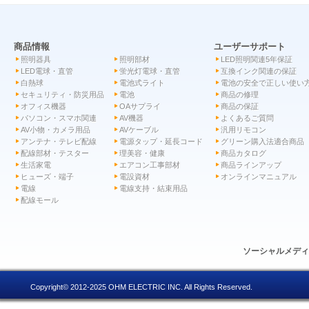
商品情報
ユーザーサポート
照明器具
照明部材
LED照明関連5年保証
LED電球・直管
蛍光灯電球・直管
互換インク関連の保証
白熱球
電池式ライト
電池の安全で正しい使い
セキュリティ・防災用品
電池
商品の修理
オフィス機器
OAサプライ
商品の保証
パソコン・スマホ関連
AV機器
よくあるご質問
AV小物・カメラ用品
AVケーブル
汎用リモコン
アンテナ・テレビ配線
電源タップ・延長コード
グリーン購入法適合商品
配線部材・テスター
理美容・健康
商品カタログ
生活家電
エアコン工事部材
商品ラインアップ
ヒューズ・端子
電設資材
オンラインマニュアル
電線
電線支持・結束用品
配線モール
ソーシャルメデ
Copyright© 2012-2025 OHM ELECTRIC INC. All Rights Reserved.