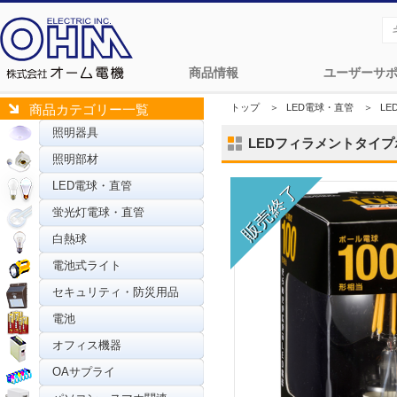
商品情報
ユーザーサ
トップ
＞
LED電球・直管
＞
L
商品カテゴリー一覧
照明器具
LEDフィラメントタイプボール
照明部材
LED電球・直管
蛍光灯電球・直管
白熱球
電池式ライト
セキュリティ・防災用品
電池
オフィス機器
OAサプライ