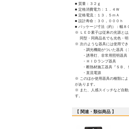
■ 質量：３２ｇ
■ 定格消費電力：１．４Ｗ
■ 定格電流：１３．５ｍＡ
■ 設計寿命：３０，０００ｈ
■ パッケージ寸法（約）：幅８
※ ＬＥＤ素子は従来の光源と
同型・同商品名でも光色・明
※ 次のような器具には使用でき
・調光機能がついた器具（１
・誘導灯、非常用照明器具
・ＨＩＤランプ器具
・断熱材施工器具『ＳＢ、Ｓ
・直流電源
※ このほか使用器具の種類に
があります。
※ また、人感スイッチなど自
す。
【 関連・類似商品 】