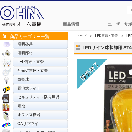
商品情報
ユーザーサ
トップ
＞
LED電球・直管
＞
LE
商品カテゴリー一覧
照明器具
LEDサイン球装飾用 ST45/E
照明部材
LED電球・直管
蛍光灯電球・直管
白熱球
電池式ライト
セキュリティ・防災用品
電池
オフィス機器
OAサプライ