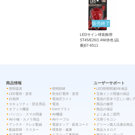
販売終了
LEDサイン球装飾用
ST45/E26/1.4W/赤色 [品
番]07-6511
商品情報
ユーザーサポート
照明器具
照明部材
LED照明関連5年保証
LED電球・直管
蛍光灯電球・直管
互換インク関連の保証
白熱球
電池式ライト
電池の安全で正しい使い
セキュリティ・防災用品
電池
商品の修理
オフィス機器
OAサプライ
商品の保証
パソコン・スマホ関連
AV機器
よくあるご質問
AV小物・カメラ用品
AVケーブル
汎用リモコン
アンテナ・テレビ配線
電源タップ・延長コード
グリーン購入法適合商品
配線部材・テスター
理美容・健康
商品カタログ
生活家電
エアコン工事部材
商品ラインアップ