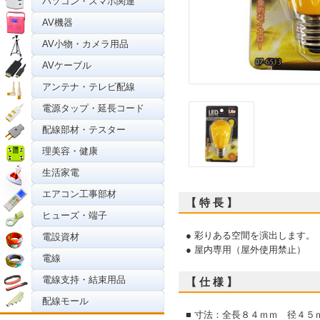
パソコン・スマホ関連
AV機器
AV小物・カメラ用品
AVケーブル
アンテナ・テレビ配線
電源タップ・延長コード
配線部材・テスター
理美容・健康
生活家電
エアコン工事部材
【 特 長 】
ヒューズ・端子
● 彩りある空間を演出します。
電設資材
● 屋内専用（屋外使用禁止）
電線
電線支持・結束用品
【 仕 様 】
配線モール
■ 寸法：全長８４ｍｍ 径４５