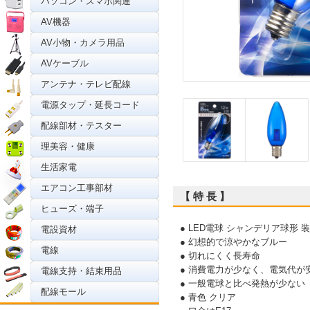
パソコン・スマホ関連
AV機器
AV小物・カメラ用品
AVケーブル
アンテナ・テレビ配線
電源タップ・延長コード
配線部材・テスター
理美容・健康
生活家電
エアコン工事部材
【 特 長 】
ヒューズ・端子
● LED電球 シャンデリア球形 
電設資材
● 幻想的で涼やかなブルー
電線
● 切れにくく長寿命
● 消費電力が少なく、電気代が
電線支持・結束用品
● 一般電球と比べ発熱が少ない
配線モール
● 青色 クリア