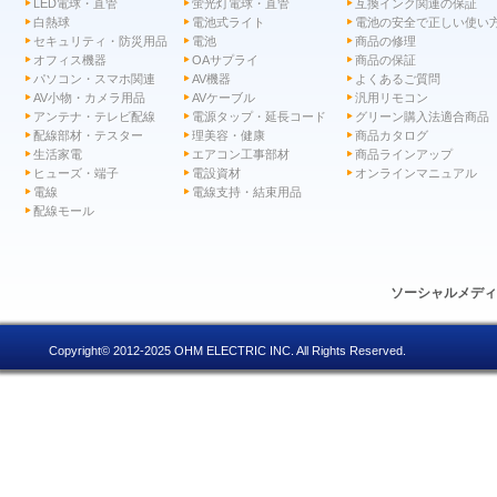
LED電球・直管
蛍光灯電球・直管
互換インク関連の保証
白熱球
電池式ライト
電池の安全で正しい使い
セキュリティ・防災用品
電池
商品の修理
オフィス機器
OAサプライ
商品の保証
パソコン・スマホ関連
AV機器
よくあるご質問
AV小物・カメラ用品
AVケーブル
汎用リモコン
アンテナ・テレビ配線
電源タップ・延長コード
グリーン購入法適合商品
配線部材・テスター
理美容・健康
商品カタログ
生活家電
エアコン工事部材
商品ラインアップ
ヒューズ・端子
電設資材
オンラインマニュアル
電線
電線支持・結束用品
配線モール
ソーシャルメデ
Copyright© 2012-2025 OHM ELECTRIC INC. All Rights Reserved.