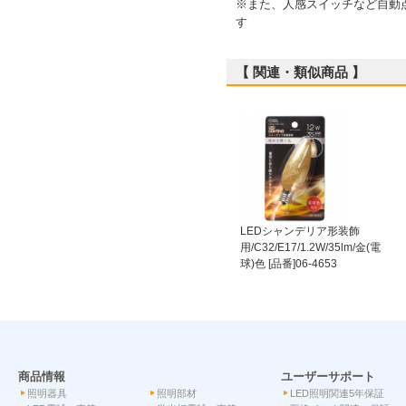
※また、人感スイッチなど自動
す
【 関連・類似商品 】
LEDシャンデリア形装飾
用/C32/E17/1.2W/35lm/金(電
球)色 [品番]06-4653
商品情報
ユーザーサポート
照明器具
照明部材
LED照明関連5年保証