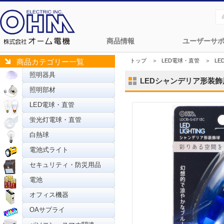
商品情報
ユーザーサ
トップ
＞
LED電球・直管
＞
LE
商品カテゴリー一覧
照明器具
LEDシャンデリア形装飾用/C3
照明部材
LED電球・直管
蛍光灯電球・直管
白熱球
電池式ライト
セキュリティ・防災用品
電池
オフィス機器
OAサプライ