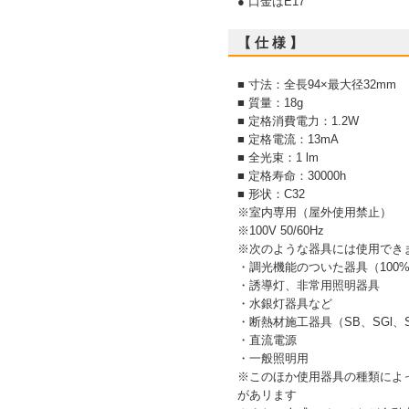
● 口金はE17
【 仕 様 】
■ 寸法：全長94×最大径32mm
■ 質量：18g
■ 定格消費電力：1.2W
■ 定格電流：13mA
■ 全光束：1 lm
■ 定格寿命：30000h
■ 形状：C32
※室内専用（屋外使用禁止）
※100V 50/60Hz
※次のような器具には使用でき
・調光機能のついた器具（100
・誘導灯、非常用照明器具
・水銀灯器具など
・断熱材施工器具（SB、SGl
・直流電源
・一般照明用
※このほか使用器具の種類によ
があリます