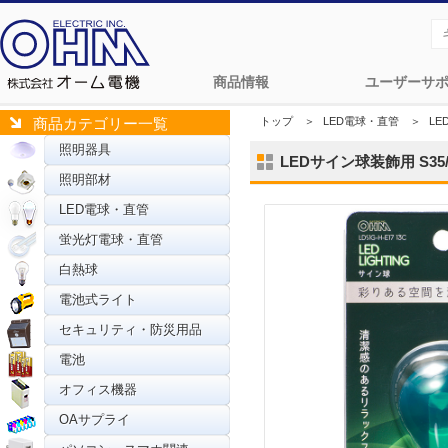
商品情報
ユーザーサ
トップ
＞
LED電球・直管
＞
LE
商品カテゴリー一覧
照明器具
LEDサイン球装飾用 S35/E1
照明部材
LED電球・直管
蛍光灯電球・直管
白熱球
電池式ライト
セキュリティ・防災用品
電池
オフィス機器
OAサプライ