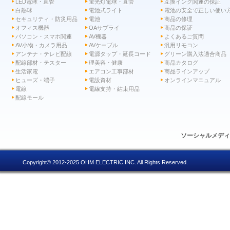
LED電球・直管
蛍光灯電球・直管
互換インク関連の保証
白熱球
電池式ライト
電池の安全で正しい使い
セキュリティ・防災用品
電池
商品の修理
オフィス機器
OAサプライ
商品の保証
パソコン・スマホ関連
AV機器
よくあるご質問
AV小物・カメラ用品
AVケーブル
汎用リモコン
アンテナ・テレビ配線
電源タップ・延長コード
グリーン購入法適合商品
配線部材・テスター
理美容・健康
商品カタログ
生活家電
エアコン工事部材
商品ラインアップ
ヒューズ・端子
電設資材
オンラインマニュアル
電線
電線支持・結束用品
配線モール
ソーシャルメデ
Copyright© 2012-2025 OHM ELECTRIC INC. All Rights Reserved.