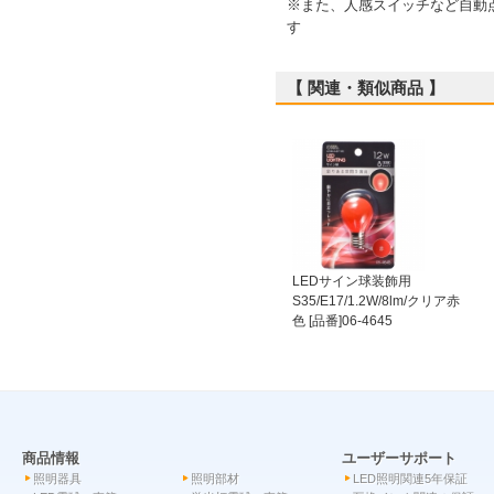
※また、人感スイッチなど自動
す
【 関連・類似商品 】
LEDサイン球装飾用
S35/E17/1.2W/8lm/クリア赤
色 [品番]06-4645
商品情報
ユーザーサポート
照明器具
照明部材
LED照明関連5年保証