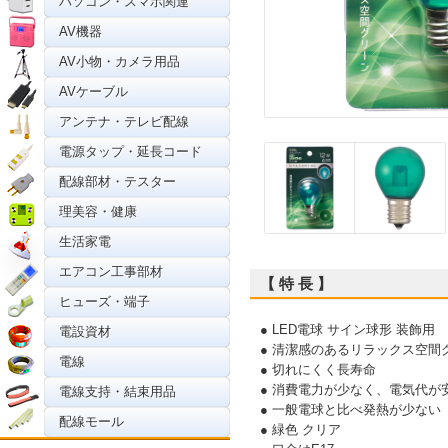
パソコン・スマホ関連
AV機器
AV小物・カメラ用品
AVケーブル
アンテナ・テレビ配線
電源タップ・延長コード
配線部材・テスター
理美容・健康
生活家電
エアコン工事部材
【 特 長 】
ヒューズ・端子
● LED電球 サイン球形 装飾用
電設資材
● 清潔感のあるリラックス空間
電線
● 切れにくく長寿命
● 消費電力が少なく、電気代が
電線支持・結束用品
● 一般電球と比べ発熱が少ない
配線モール
● 緑色 クリア