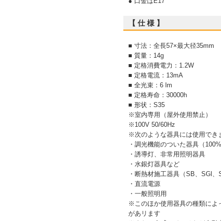
● 口金はE17
【 仕 様 】
■ 寸法：全長57×最大径35mm
■ 質量：14g
■ 定格消費電力：1.2W
■ 定格電流：13mA
■ 全光束：6 lm
■ 定格寿命：30000h
■ 形状：S35
※室内専用（屋外使用禁止）
※100V 50/60Hz
※次のような器具には使用でき
・調光機能のついた器具（100
・誘導灯、非常用照明器具
・水銀灯器具など
・断熱材施工器具（SB、SGl
・直流電源
・一般照明用
※このほか使用器具の種類によ
があリます