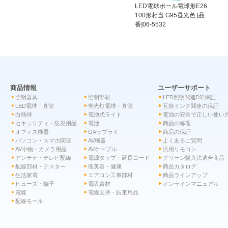
LED電球ボール電球形E26
100形相当 G95昼光色 [品
番]06-5532
商品情報
ユーザーサポート
照明器具
照明部材
LED照明関連5年保証
LED電球・直管
蛍光灯電球・直管
互換インク関連の保証
白熱球
電池式ライト
電池の安全で正しい使い
セキュリティ・防災用品
電池
商品の修理
オフィス機器
OAサプライ
商品の保証
パソコン・スマホ関連
AV機器
よくあるご質問
AV小物・カメラ用品
AVケーブル
汎用リモコン
アンテナ・テレビ配線
電源タップ・延長コード
グリーン購入法適合商品
配線部材・テスター
理美容・健康
商品カタログ
生活家電
エアコン工事部材
商品ラインアップ
ヒューズ・端子
電設資材
オンラインマニュアル
電線
電線支持・結束用品
配線モール