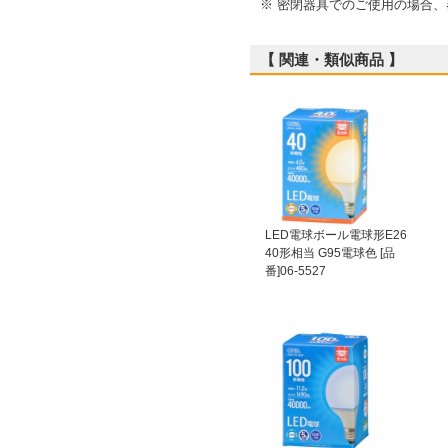
※ 密閉器具でのご使用の場合
【 関連・類似商品 】
LED電球ボール電球形E26
40形相当 G95電球色 [品
番]06-5527