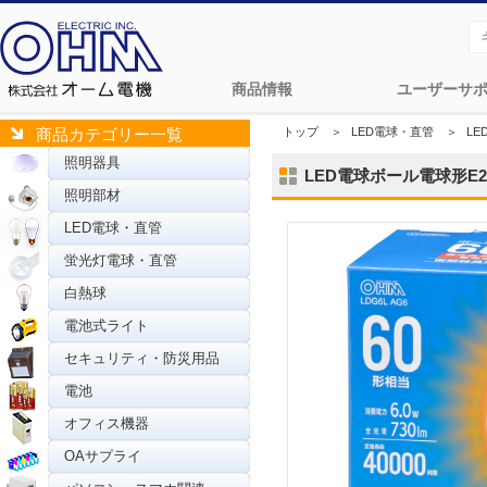
商品情報
ユーザーサ
トップ
＞
LED電球・直管
＞
L
商品カテゴリー一覧
照明器具
LED電球ボール電球形E26 
照明部材
LED電球・直管
蛍光灯電球・直管
白熱球
電池式ライト
セキュリティ・防災用品
電池
オフィス機器
OAサプライ