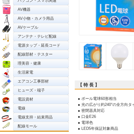
パソコン・スマホ関連
AV機器
AV小物・カメラ用品
AVケーブル
アンテナ・テレビ配線
電源タップ・延長コード
配線部材・テスター
理美容・健康
生活家電
エアコン工事部材
【 特 長 】
ヒューズ・端子
● ボール電球60形相当
電設資材
● 光の広がり約240°の全方向タ
電線
● 密閉器具対応
● 口金E26
電線支持・結束用品
● 電球色
配線モール
● LED5年保証対象商品