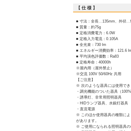
【 仕 様 】
■ 寸法：全長…135mm、外径…
■ 質量：約75g
■ 定格消費電力：6.0W
■ 定格入力電流：0.105A
■ 全光束：730 lm
■ エネルギー消費効率：121.6 l
■ 平均演色評価数：Ra83
■ 定格寿命：40000h
※屋内用（屋外禁止）
※交流 100V 50/60Hz 共用
【ご注意】
※ 次のような器具には使用でき
・調光機能のついた器具（100
・誘導灯、非常用照明器具
・HIDランプ器具、水銀灯器具
・直流電源
※ このほか使用器具の種類に
があります。
※ ご使用になられる照明器具