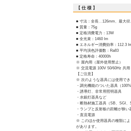
【 仕 様 】
■ 寸法：全長…126mm、最大径
■ 質量：75g
■ 定格消費電力：13W
■ 全光束：1460 lm
■ エネルギー消費効率：112.3 l
■ 平均演色評価数：Ra83
■ 定格寿命：40000h
※ 屋内用（屋外使用禁止）
※ 交流電源 100V 50/60Hz 共用
【ご注意】
※ 次のような器具には使用でき
・調光機能のついた器具（100
・誘導灯、非常用照明器具
・水銀灯器具など
・断熱材施工器具（SB、SGI
・ランプと反射板の距離が狭い
・直流電源
※ このほか使用器具の種類に
があります。