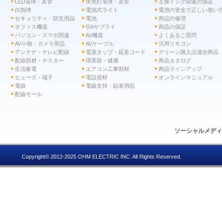
LED電球・直管
蛍光灯電球・直管
互換インク関連の保証
白熱球
電池式ライト
電池の安全で正しい使い
セキュリティ・防災用品
電池
商品の修理
オフィス機器
OAサプライ
商品の保証
パソコン・スマホ関連
AV機器
よくあるご質問
AV小物・カメラ用品
AVケーブル
汎用リモコン
アンテナ・テレビ配線
電源タップ・延長コード
グリーン購入法適合商品
配線部材・テスター
理美容・健康
商品カタログ
生活家電
エアコン工事部材
商品ラインアップ
ヒューズ・端子
電設資材
オンラインマニュアル
電線
電線支持・結束用品
配線モール
ソーシャルメデ
Copyright© 2012-2025 OHM ELECTRIC INC. All Rights Reserved.