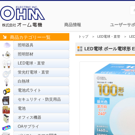
商品情報
ユーザーサ
トップ
＞
LED電球・直管
＞
L
商品カテゴリー一覧
照明器具
LED電球 ボール電球形 E26
照明部材
LED電球・直管
蛍光灯電球・直管
白熱球
電池式ライト
セキュリティ・防災用品
電池
オフィス機器
OAサプライ