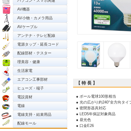
パソコン・スマホ関連
AV機器
AV小物・カメラ用品
AVケーブル
アンテナ・テレビ配線
電源タップ・延長コード
配線部材・テスター
理美容・健康
生活家電
エアコン工事部材
【 特 長 】
ヒューズ・端子
● ボール電球100形相当
電設資材
● 光の広がり約240°全方向タイ
電線
● 密閉形器具対応
● LED5年保証対象商品
電線支持・結束用品
● 昼光色
配線モール
● 口金E26