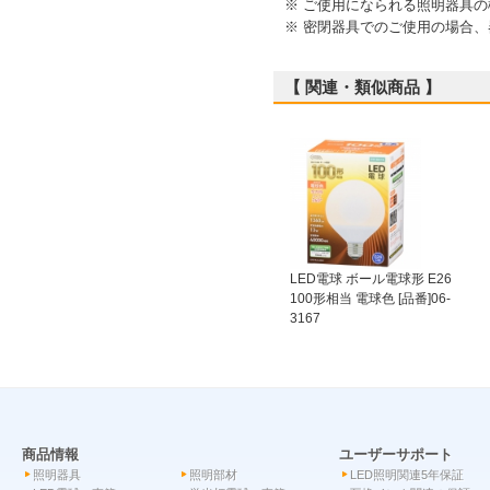
※ ご使用になられる照明器具
※ 密閉器具でのご使用の場合
【 関連・類似商品 】
LED電球 ボール電球形 E26
100形相当 電球色 [品番]06-
3167
商品情報
ユーザーサポート
照明器具
照明部材
LED照明関連5年保証