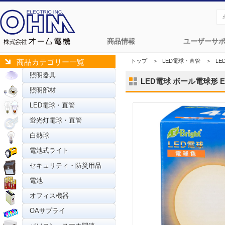
商品情報
ユーザーサ
トップ
＞
LED電球・直管
＞
L
商品カテゴリー一覧
照明器具
LED電球 ボール電球形 E26
照明部材
LED電球・直管
蛍光灯電球・直管
白熱球
電池式ライト
セキュリティ・防災用品
電池
オフィス機器
OAサプライ