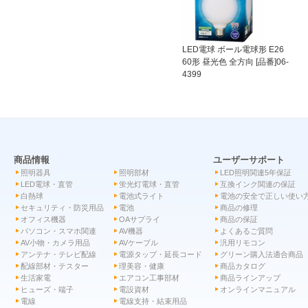
LED電球 ボール電球形 E26
60形 昼光色 全方向 [品番]06-
4399
商品情報
ユーザーサポート
照明器具
照明部材
LED照明関連5年保証
LED電球・直管
蛍光灯電球・直管
互換インク関連の保証
白熱球
電池式ライト
電池の安全で正しい使い
セキュリティ・防災用品
電池
商品の修理
オフィス機器
OAサプライ
商品の保証
パソコン・スマホ関連
AV機器
よくあるご質問
AV小物・カメラ用品
AVケーブル
汎用リモコン
アンテナ・テレビ配線
電源タップ・延長コード
グリーン購入法適合商品
配線部材・テスター
理美容・健康
商品カタログ
生活家電
エアコン工事部材
商品ラインアップ
ヒューズ・端子
電設資材
オンラインマニュアル
電線
電線支持・結束用品