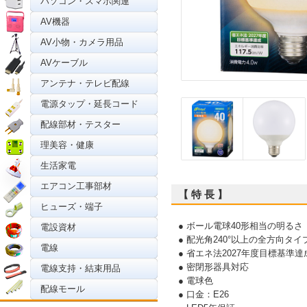
パソコン・スマホ関連
AV機器
AV小物・カメラ用品
AVケーブル
アンテナ・テレビ配線
電源タップ・延長コード
配線部材・テスター
理美容・健康
生活家電
エアコン工事部材
【 特 長 】
ヒューズ・端子
● ボール電球40形相当の明るさ
電設資材
● 配光角240°以上の全方向タイ
電線
● 省エネ法2027年度目標基準達
● 密閉形器具対応
電線支持・結束用品
● 電球色
配線モール
● 口金：E26