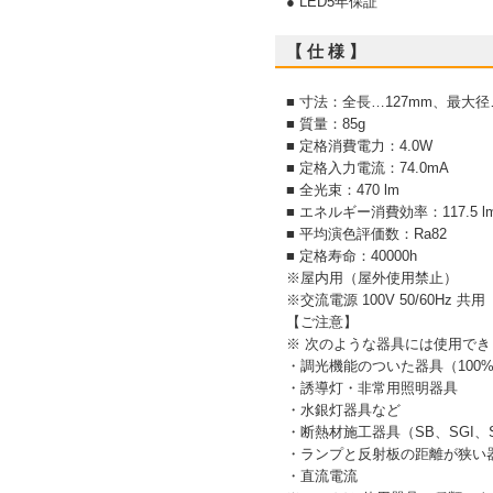
● LED5年保証
【 仕 様 】
■ 寸法：全長…127mm、最大径
■ 質量：85g
■ 定格消費電力：4.0W
■ 定格入力電流：74.0mA
■ 全光束：470 lm
■ エネルギー消費効率：117.5 l
■ 平均演色評価数：Ra82
■ 定格寿命：40000h
※屋内用（屋外使用禁止）
※交流電源 100V 50/60Hz 共用
【ご注意】
※ 次のような器具には使用でき
・調光機能のついた器具（100
・誘導灯・非常用照明器具
・水銀灯器具など
・断熱材施工器具（SB、SGI
・ランプと反射板の距離が狭い
・直流電流