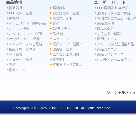
商品情報
ユーザーサポート
照明器具
照明部材
LED照明関連5年保証
LED電球・直管
蛍光灯電球・直管
互換インク関連の保証
白熱球
電池式ライト
電池の安全で正しい使い
セキュリティ・防災用品
電池
商品の修理
オフィス機器
OAサプライ
商品の保証
パソコン・スマホ関連
AV機器
よくあるご質問
AV小物・カメラ用品
AVケーブル
汎用リモコン
アンテナ・テレビ配線
電源タップ・延長コード
グリーン購入法適合商品
配線部材・テスター
理美容・健康
商品カタログ
生活家電
エアコン工事部材
商品ラインアップ
ヒューズ・端子
電設資材
オンラインマニュアル
電線
電線支持・結束用品
配線モール
ソーシャルメデ
Copyright© 2012-2025 OHM ELECTRIC INC. All Rights Reserved.