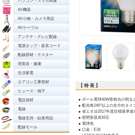
パソコン・スマホ関連
AV機器
AV小物・カメラ用品
AVケーブル
アンテナ・テレビ配線
電源タップ・延長コード
配線部材・テスター
理美容・健康
生活家電
エアコン工事部材
【 特 長 】
ヒューズ・端子
● ボール電球40W形相当の明る
電設資材
● 配光角240°以上の全方向タイ
電線
● 省エネ法2017年度目標基準達
● 密閉形器具対応
電線支持・結束用品
● 電球色
配線モール
● 口金：E26