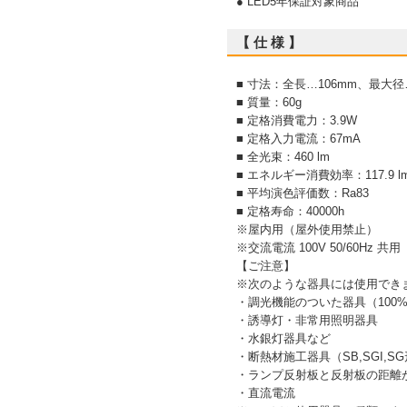
● LED5年保証対象商品
【 仕 様 】
■ 寸法：全長…106mm、最大径
■ 質量：60g
■ 定格消費電力：3.9W
■ 定格入力電流：67mA
■ 全光束：460 lm
■ エネルギー消費効率：117.9 l
■ 平均演色評価数：Ra83
■ 定格寿命：40000h
※屋内用（屋外使用禁止）
※交流電流 100V 50/60Hz 共用
【ご注意】
※次のような器具には使用でき
・調光機能のついた器具（100
・誘導灯・非常用照明器具
・水銀灯器具など
・断熱材施工器具（SB,SGI,
・ランプ反射板と反射板の距離
・直流電流