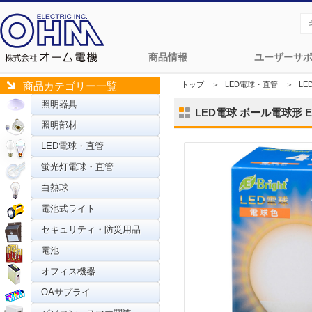
商品情報
ユーザーサ
トップ
＞
LED電球・直管
＞
L
商品カテゴリー一覧
照明器具
LED電球 ボール電球形 E2
照明部材
LED電球・直管
蛍光灯電球・直管
白熱球
電池式ライト
セキュリティ・防災用品
電池
オフィス機器
OAサプライ