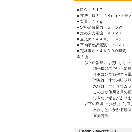
■ 口金：Ｅ１７
■ 寸法：最大径７８ｍｍ×全長
■ 質量：４７ｇ
■ 定格消費電力：５．３Ｗ
■ 定格入力電流：９０ｍＡ
■ 全光束：４４０ルーメン
■ 平均演色評価数：Ｒａ８０
■ 定格寿命：４００００時間
※ 注意
以下の器具には使用しないで
・ 調光機能のついた器具（
・ リモコンで動作する電
・ 誘導灯、非常用照明器
・ 水銀灯、ナトリウムラン
・ このほか使用器具の種類
できない場合がありま
以下の環境では絶対に使用し
・ 水滴などのかかる場所
・ 直流電流
【 関連・類似商品 】