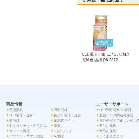
販売終了
LED電球 小形 E17 25形相当
電球色 [品番]06-2872
商品情報
ユーザーサポート
照明器具
照明部材
LED照明関連5年保証
LED電球・直管
蛍光灯電球・直管
互換インク関連の保証
白熱球
電池式ライト
電池の安全で正しい使い
セキュリティ・防災用品
電池
商品の修理
オフィス機器
OAサプライ
商品の保証
パソコン・スマホ関連
AV機器
よくあるご質問