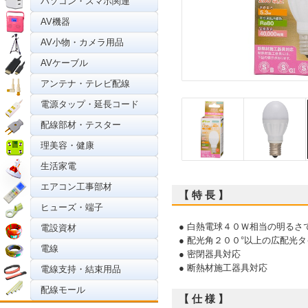
パソコン・スマホ関連
AV機器
AV小物・カメラ用品
AVケーブル
アンテナ・テレビ配線
電源タップ・延長コード
配線部材・テスター
理美容・健康
生活家電
エアコン工事部材
【 特 長 】
ヒューズ・端子
● 白熱電球４０Ｗ相当の明るさ
電設資材
● 配光角２００°以上の広配光
電線
● 密閉器具対応
● 断熱材施工器具対応
電線支持・結束用品
配線モール
【 仕 様 】