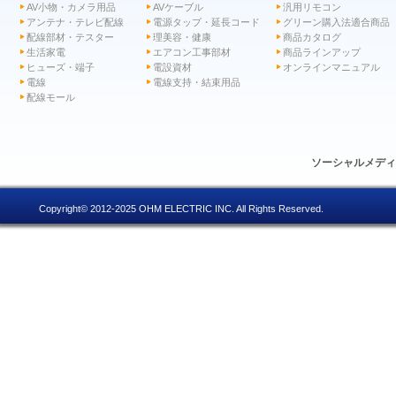
AV小物・カメラ用品
AVケーブル
汎用リモコン
アンテナ・テレビ配線
電源タップ・延長コード
グリーン購入法適合商品
配線部材・テスター
理美容・健康
商品カタログ
生活家電
エアコン工事部材
商品ラインアップ
ヒューズ・端子
電設資材
オンラインマニュアル
電線
電線支持・結束用品
配線モール
ソーシャルメデ
Copyright© 2012-2025 OHM ELECTRIC INC. All Rights Reserved.