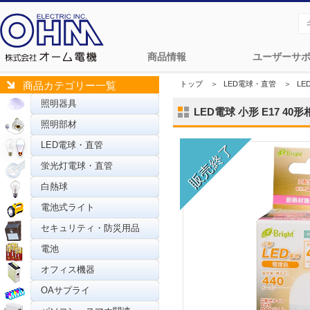
商品情報
ユーザーサ
トップ
＞
LED電球・直管
＞
L
商品カテゴリー一覧
照明器具
LED電球 小形 E17 40形相
照明部材
LED電球・直管
蛍光灯電球・直管
白熱球
電池式ライト
セキュリティ・防災用品
電池
オフィス機器
OAサプライ