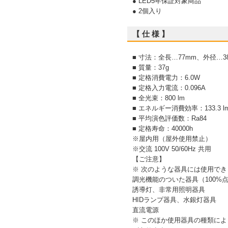
● LED5年保証対象商品
● 2個入り
【 仕 様 】
■ 寸法：全長…77mm、外径…3
■ 質量：37g
■ 定格消費電力：6.0W
■ 定格入力電流：0.096A
■ 全光束：800 lm
■ エネルギー消費効率：133.3 l
■ 平均演色評価数：Ra84
■ 定格寿命：40000h
※屋内用（屋外使用禁止）
※交流 100V 50/60Hz 共用
【ご注意】
※ 次のような器具には使用でき
調光機能のついた器具（100%
誘導灯、非常用照明器具
HIDランプ器具、水銀灯器具
直流電源
※ このほか使用器具の種類に