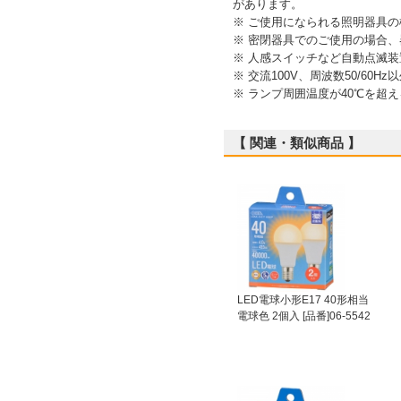
があります。
※ ご使用になられる照明器具
※ 密閉器具でのご使用の場合
※ 人感スイッチなど自動点滅
※ 交流100V、周波数50/60
※ ランプ周囲温度が40℃を超
【 関連・類似商品 】
LED電球小形E17 40形相当
電球色 2個入 [品番]06-5542