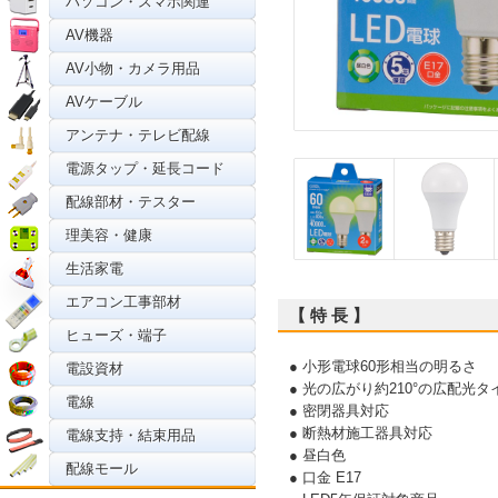
パソコン・スマホ関連
AV機器
AV小物・カメラ用品
AVケーブル
アンテナ・テレビ配線
電源タップ・延長コード
配線部材・テスター
理美容・健康
生活家電
エアコン工事部材
【 特 長 】
ヒューズ・端子
● 小形電球60形相当の明るさ
電設資材
● 光の広がり約210°の広配光タ
電線
● 密閉器具対応
● 断熱材施工器具対応
電線支持・結束用品
● 昼白色
配線モール
● 口金 E17