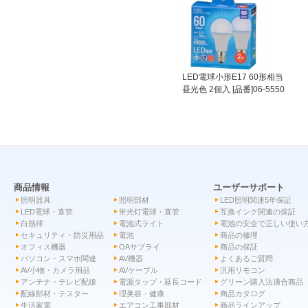
LED電球小形E17 60形相当
昼光色 2個入 [品番]06-5550
商品情報
ユーザーサポート
照明器具
照明部材
LED照明関連5年保証
LED電球・直管
蛍光灯電球・直管
互換インク関連の保証
白熱球
電池式ライト
電池の安全で正しい使い
セキュリティ・防災用品
電池
商品の修理
オフィス機器
OAサプライ
商品の保証
パソコン・スマホ関連
AV機器
よくあるご質問
AV小物・カメラ用品
AVケーブル
汎用リモコン
アンテナ・テレビ配線
電源タップ・延長コード
グリーン購入法適合商品
配線部材・テスター
理美容・健康
商品カタログ
生活家電
エアコン工事部材
商品ラインアップ