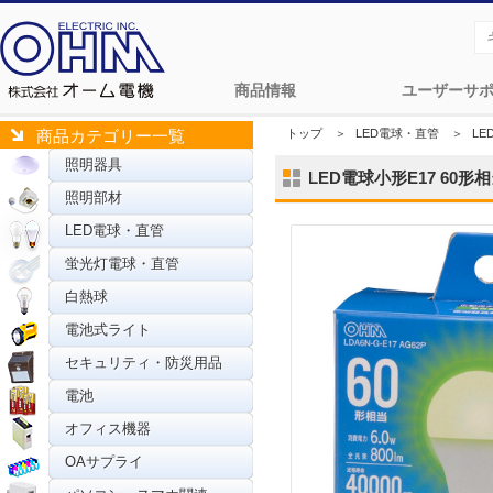
商品情報
ユーザーサ
トップ
＞
LED電球・直管
＞
L
商品カテゴリー一覧
照明器具
LED電球小形E17 60形相当
照明部材
LED電球・直管
蛍光灯電球・直管
白熱球
電池式ライト
セキュリティ・防災用品
電池
オフィス機器
OAサプライ