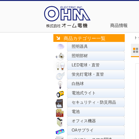
商品情報
ト
商品カテゴリー一覧
照明器具
照明部材
LED電球・直管
蛍光灯電球・直管
白熱球
電池式ライト
セキュリティ・防災用品
電池
オフィス機器
OAサプライ