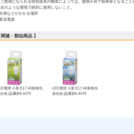
 ご使用になられる照明器具の構造によっては、放熱不良で短寿命となること
 次のような環境で絶対に使用しないこと。
水滴などがかかる場所
直流電源
 関連・類似商品 】
ED電球 小形 E17 40形相当
LED電球 小形 E17 40形相当
白色 [品番]06-4475
昼光色 [品番]06-4476