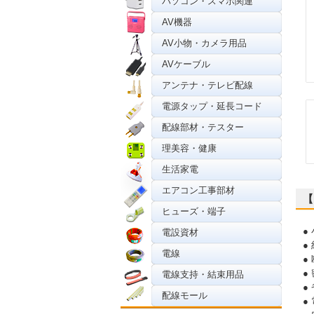
パソコン・スマホ関連
AV機器
AV小物・カメラ用品
AVケーブル
アンテナ・テレビ配線
電源タップ・延長コード
配線部材・テスター
理美容・健康
生活家電
エアコン工事部材
【
ヒューズ・端子
●
電設資材
●
電線
●
●
電線支持・結束用品
●
配線モール
●