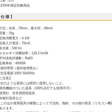
 口金：E17
 LED5年保証対象商品
 仕 様 】
 寸法：全長…78mm、最大径…38mm
 質量：33g
 定格消費電力：4.1W
 定格入力電流：70mA
 全光束：530 lm
 エネルギー消費効率：129.2 lm/W
 平均演色評価数：Ra83
 定格寿命：40000h
 屋内専用（屋外使用禁止）
 交流電源 100V 50/60Hz
ご注意】
 次のような器具には絶対に使用しないこと。
調光機能のついた器具（100%点灯でも使用不可）
誘導灯、非常用照明器具
水銀灯器具など
 このほか使用器具の種類によって寸法的、熱的、その他の状況（リモコン機
あります。