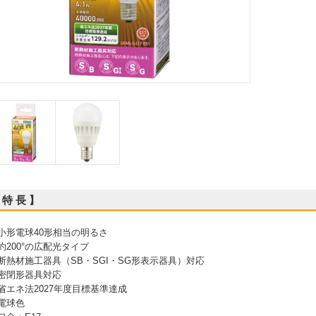
 特 長 】
 小形電球40形相当の明るさ
 約200°の広配光タイプ
 断熱材施工器具（SB・SGI・SG形表示器具）対応
 密閉形器具対応
 省エネ法2027年度目標基準達成
 電球色