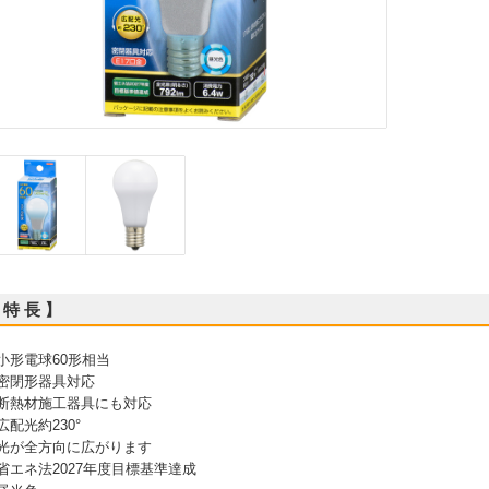
 特 長 】
 小形電球60形相当
 密閉形器具対応
 断熱材施工器具にも対応
 広配光約230°
 光が全方向に広がります
 省エネ法2027年度目標基準達成