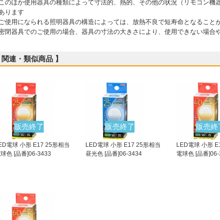
このほか使用器具の種類によって寸法的、熱的、その他の状況（リモコン機
あります
ご使用になられる照明器具の構造によっては、放熱不良で短寿命となること
密閉器具でのご使用の場合、器具の寸法の大きさにより、使用できない場合
 関連・類似商品 】
販売終了
販売終了
販売終
ED電球 小形 E17 25形相当
LED電球 小形 E17 25形相当
LED電球 小形 E
球色 [品番]06-3433
昼光色 [品番]06-3434
電球色 [品番]06-