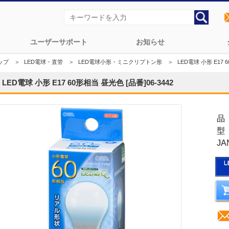
ユーザーサポート
お知らせ
ップ
＞
LED電球・直管
＞
LED電球小形・ミニクリプトン形
＞
LED電球 小形 E17 6
LED電球 小形 E17 60形相当 昼光色 [品番]06-3442
品
型 
JA