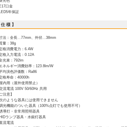
 昼光色
 E17口金
 LED5年保証
 仕 様 】
 寸法：全長…77mm、外径…38mm
 質量：38g
 定格消費電力：6.4W
 定格入力電流：0.12A
 全光束：792lm
 エネルギー消費効率：123.8lm/W
 平均演色評価数：Ra86
 定格寿命：40000h
屋内用（屋外使用禁止）
交流電流 100V 50/60Hz 共用
ご注意】
次のような器具には使用できません
調光機能のついた器具（100%点灯でも使用不可）
誘導灯・非常用照明器具
HIDランプ器具・水銀灯器具
直流電流