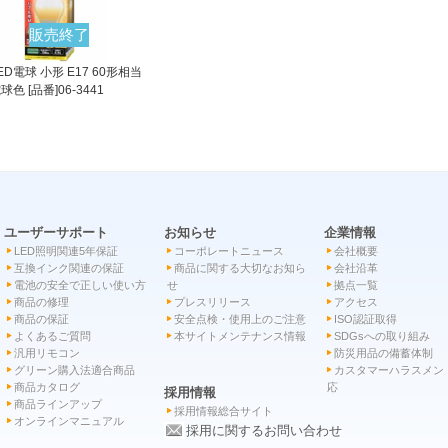
販売終了
ED電球 小形 E17 60形相当
球色 [品番]06-3441
ユーザーサポート
お知らせ
企業情報
LED照明関連5年保証
コーポレートニュース
会社概要
互換インク関連の保証
商品に関する大切なお知ら
会社沿革
電池の安全で正しい使い方
せ
拠点一覧
商品の修理
プレスリリース
アクセス
商品の保証
安全点検・使用上のご注意
ISO認証取得
よくあるご質問
本サイトメンテナンス情報
SDGsへの取り組み
汎用リモコン
防災用品の備蓄体制
グリーン購入法適合商品
カスタマーハラスメン
商品カタログ
応
採用情報
商品ラインアップ
採用情報総合サイト
オンラインマニュアル
採用に関するお問い合わせ