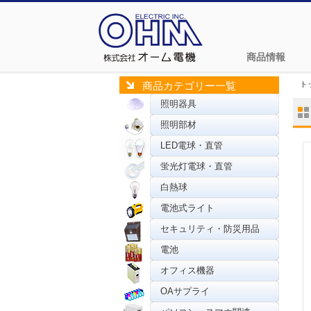
商品情報
ト
商品カテゴリー一覧
照明器具
照明部材
LED電球・直管
蛍光灯電球・直管
白熱球
電池式ライト
セキュリティ・防災用品
電池
オフィス機器
OAサプライ