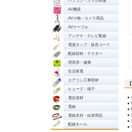
パソコン・スマホ関連
AV機器
AV小物・カメラ用品
AVケーブル
アンテナ・テレビ配線
電源タップ・延長コード
配線部材・テスター
理美容・健康
生活家電
エアコン工事部材
【
ヒューズ・端子
●
電設資材
●
電線
●
●
電線支持・結束用品
●
配線モール
●