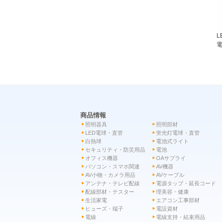
L
電
商品情報
照明器具
照明部材
LED電球・直管
蛍光灯電球・直管
白熱球
電池式ライト
セキュリティ・防災用品
電池
オフィス機器
OAサプライ
パソコン・スマホ関連
AV機器
AV小物・カメラ用品
AVケーブル
アンテナ・テレビ配線
電源タップ・延長コード
配線部材・テスター
理美容・健康
生活家電
エアコン工事部材
ヒューズ・端子
電設資材
電線
電線支持・結束用品