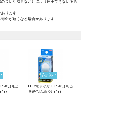
器のついた器具など）により使用できない場合
があります
や寿命が短くなる場合があります
了
販売終了
17 40形相当
LED電球 小形 E17 40形相当
3437
昼光色 [品番]06-3438