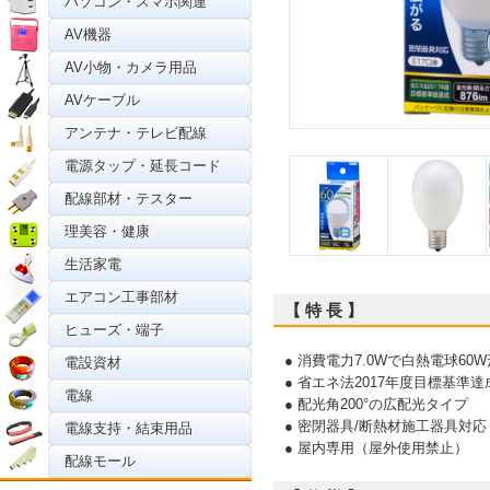
パソコン・スマホ関連
AV機器
AV小物・カメラ用品
AVケーブル
アンテナ・テレビ配線
電源タップ・延長コード
配線部材・テスター
理美容・健康
生活家電
エアコン工事部材
【 特 長 】
ヒューズ・端子
● 消費電力7.0Wで白熱電球60
電設資材
● 省エネ法2017年度目標基準達成
電線
● 配光角200°の広配光タイプ
● 密閉器具/断熱材施工器具対応
電線支持・結束用品
● 屋内専用（屋外使用禁止）
配線モール