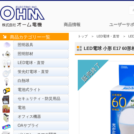
商品情報
ユーザーサ
トップ
＞
LED電球・直管
＞
L
商品カテゴリー一覧
照明器具
LED電球 小形 E17 60形相
照明部材
LED電球・直管
蛍光灯電球・直管
白熱球
電池式ライト
セキュリティ・防災用品
電池
オフィス機器
OAサプライ