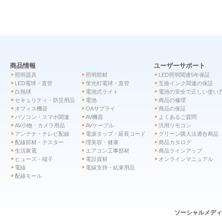
商品情報
ユーザーサポート
照明器具
照明部材
LED照明関連5年保証
LED電球・直管
蛍光灯電球・直管
互換インク関連の保証
白熱球
電池式ライト
電池の安全で正しい使い
セキュリティ・防災用品
電池
商品の修理
オフィス機器
OAサプライ
商品の保証
パソコン・スマホ関連
AV機器
よくあるご質問
AV小物・カメラ用品
AVケーブル
汎用リモコン
アンテナ・テレビ配線
電源タップ・延長コード
グリーン購入法適合商品
配線部材・テスター
理美容・健康
商品カタログ
生活家電
エアコン工事部材
商品ラインアップ
ヒューズ・端子
電設資材
オンラインマニュアル
電線
電線支持・結束用品
配線モール
ソーシャルメデ