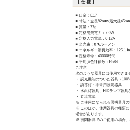
【 仕 様 】
■ 口金：E17
■ 寸法：全長82mm/最大径45m
■ 質量：77g
■ 定格消費電力：7.0W
■ 定格入力電流：0.12A
■ 全光束：876ルーメン
■ エネルギー消費効率：125.1 l
■ 定格寿命：40000時間
■ 平均演色評価数：Ra84
ご注意
次のような器具には使用できま
・ 調光機能のついた器具（10
・ 誘導灯・非常用照明器具
・ 水銀灯器具、HIDランプ器具
・ 直流電源
※ ご使用になられる照明器具
※ このほか、使用器具の種類
場合があります。
※ 密閉器具でのご使用の場合