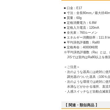
■ 口金：E17
■ 寸法：全長80mm／最大径40
■ 質量：60g
■ 定格消費電力：6.8W
■ 定格入力電流：120mA
■ 全光束：760ルーメン
■ エネルギー消費効率：111.8 l
■ 平均演色評価数：Ra80
■ 定格寿命：40000時間
※平均演色評価数（Ra）とは
JISでは室内はRa80以上を
＜ご注意＞
・次のような器具には絶対に使
調光器のついた器具（100％点
・次のような環境では絶対に使
水滴などがかかる場所、直流
・人感スイッチなど自動点滅装
【 関連・類似商品 】