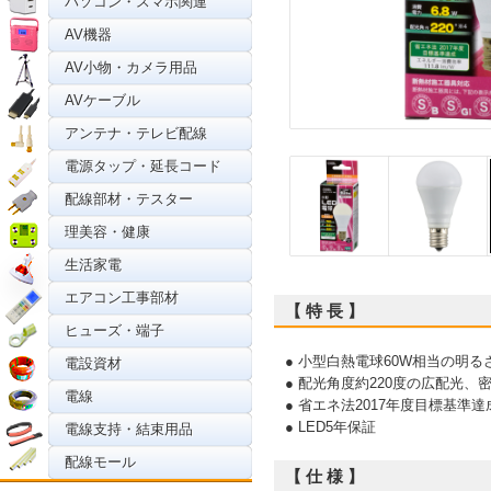
パソコン・スマホ関連
AV機器
AV小物・カメラ用品
AVケーブル
アンテナ・テレビ配線
電源タップ・延長コード
配線部材・テスター
理美容・健康
生活家電
エアコン工事部材
【 特 長 】
ヒューズ・端子
● 小型白熱電球60W相当の明る
電設資材
● 配光角度約220度の広配光、
電線
● 省エネ法2017年度目標基準達
● LED5年保証
電線支持・結束用品
配線モール
【 仕 様 】