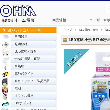
商品情報
ユーザーサ
トップ
＞
LED電球・直管
＞
L
商品カテゴリー一覧
照明器具
LED電球 小形 E17 60形相
照明部材
LED電球・直管
蛍光灯電球・直管
白熱球
電池式ライト
セキュリティ・防災用品
電池
オフィス機器
OAサプライ