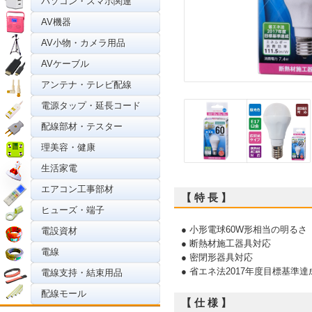
パソコン・スマホ関連
AV機器
AV小物・カメラ用品
AVケーブル
アンテナ・テレビ配線
電源タップ・延長コード
配線部材・テスター
理美容・健康
生活家電
エアコン工事部材
【 特 長 】
ヒューズ・端子
● 小形電球60W形相当の明るさ
電設資材
● 断熱材施工器具対応
電線
● 密閉形器具対応
● 省エネ法2017年度目標基準達
電線支持・結束用品
配線モール
【 仕 様 】