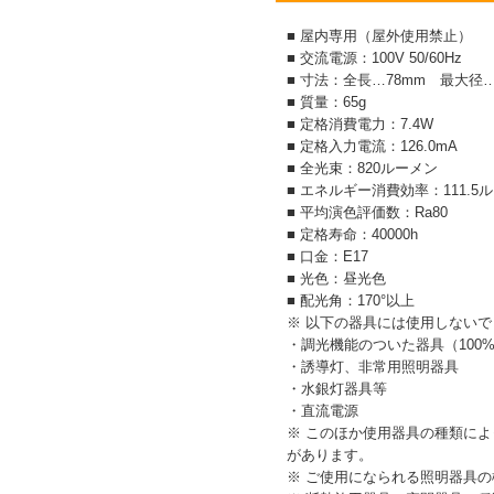
■ 屋内専用（屋外使用禁止）
■ 交流電源：100V 50/60Hz
■ 寸法：全長…78mm 最大径…
■ 質量：65g
■ 定格消費電力：7.4W
■ 定格入力電流：126.0mA
■ 全光束：820ルーメン
■ エネルギー消費効率：111.5
■ 平均演色評価数：Ra80
■ 定格寿命：40000h
■ 口金：E17
■ 光色：昼光色
■ 配光角：170°以上
※ 以下の器具には使用しない
・調光機能のついた器具（100
・誘導灯、非常用照明器具
・水銀灯器具等
・直流電源
※ このほか使用器具の種類に
があります。
※ ご使用になられる照明器具