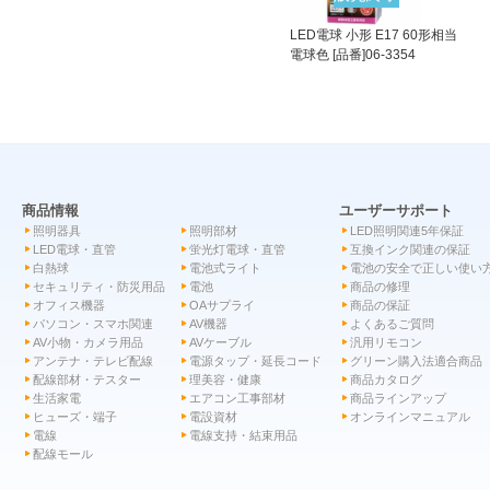
LED電球 小形 E17 60形相当
電球色 [品番]06-3354
商品情報
ユーザーサポート
照明器具
照明部材
LED照明関連5年保証
LED電球・直管
蛍光灯電球・直管
互換インク関連の保証
白熱球
電池式ライト
電池の安全で正しい使い
セキュリティ・防災用品
電池
商品の修理
オフィス機器
OAサプライ
商品の保証
パソコン・スマホ関連
AV機器
よくあるご質問
AV小物・カメラ用品
AVケーブル
汎用リモコン
アンテナ・テレビ配線
電源タップ・延長コード
グリーン購入法適合商品
配線部材・テスター
理美容・健康
商品カタログ
生活家電
エアコン工事部材
商品ラインアップ
ヒューズ・端子
電設資材
オンラインマニュアル
電線
電線支持・結束用品
配線モール