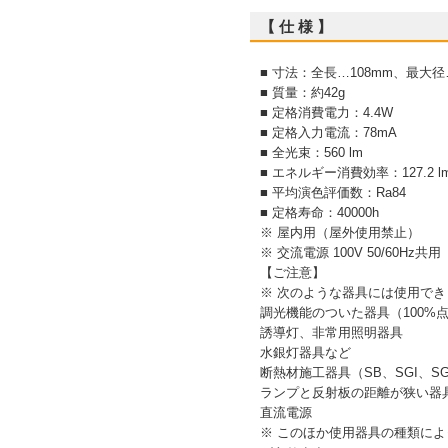
【 仕 様 】
■ 寸法：全長…108mm、最大径
■ 質量：約42g
■ 定格消費電力：4.4W
■ 定格入力電流：78mA
■ 全光束：560 lm
■ エネルギー消費効率：127.2 l
■ 平均演色評価数：Ra84
■ 定格寿命：40000h
※ 屋内用（屋外使用禁止）
※ 交流電源 100V 50/60Hz共用
【ご注意】
※ 次のような器具には使用でき
調光機能のついた器具（100%
誘導灯、非常用照明器具
水銀灯器具など
断熱材施工器具（SB、SGI、
ランプと反射板の距離が狭い器
直流電源
※ このほか使用器具の種類に