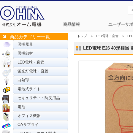
商品情報
ユーザーサ
トップ
＞
LED電球・直管
＞
LE
商品カテゴリー一覧
照明器具
LED電球 E26 40形相当 電
照明部材
LED電球・直管
蛍光灯電球・直管
白熱球
電池式ライト
セキュリティ・防災用品
電池
オフィス機器
OAサプライ