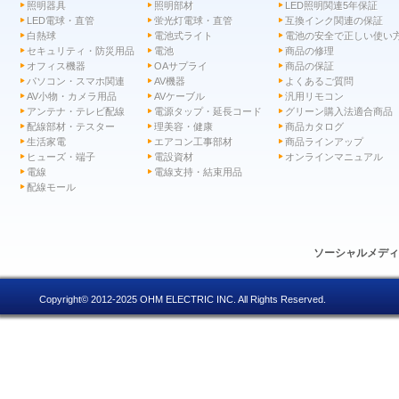
照明器具
照明部材
LED照明関連5年保証
LED電球・直管
蛍光灯電球・直管
互換インク関連の保証
白熱球
電池式ライト
電池の安全で正しい使い
セキュリティ・防災用品
電池
商品の修理
オフィス機器
OAサプライ
商品の保証
パソコン・スマホ関連
AV機器
よくあるご質問
AV小物・カメラ用品
AVケーブル
汎用リモコン
アンテナ・テレビ配線
電源タップ・延長コード
グリーン購入法適合商品
配線部材・テスター
理美容・健康
商品カタログ
生活家電
エアコン工事部材
商品ラインアップ
ヒューズ・端子
電設資材
オンラインマニュアル
電線
電線支持・結束用品
配線モール
ソーシャルメデ
Copyright© 2012-2025 OHM ELECTRIC INC. All Rights Reserved.