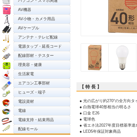
パソコン・スマホ関連
AV機器
AV小物・カメラ用品
AVケーブル
アンテナ・テレビ配線
電源タップ・延長コード
配線部材・テスター
理美容・健康
生活家電
エアコン工事部材
【 特 長 】
ヒューズ・端子
● 光の広がり約270°の全方向タ
電設資材
● 白熱電球40形相当の明るさ
電線
● 口金 E26
● 電球色
電線支持・結束用品
● 省エネ法2027年度目標基準達
配線モール
● LED5年保証対象商品