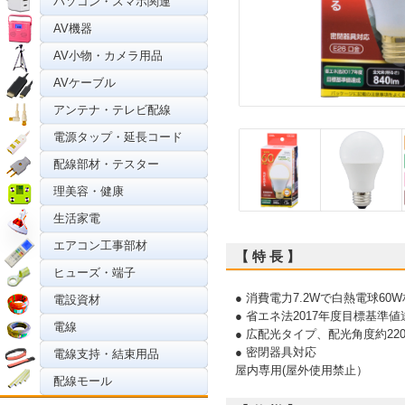
パソコン・スマホ関連
AV機器
AV小物・カメラ用品
AVケーブル
アンテナ・テレビ配線
電源タップ・延長コード
配線部材・テスター
理美容・健康
生活家電
エアコン工事部材
【 特 長 】
ヒューズ・端子
● 消費電力7.2Wで白熱電球60
電設資材
● 省エネ法2017年度目標基準値
電線
● 広配光タイプ、配光角度約22
● 密閉器具対応
電線支持・結束用品
屋内専用(屋外使用禁止）
配線モール