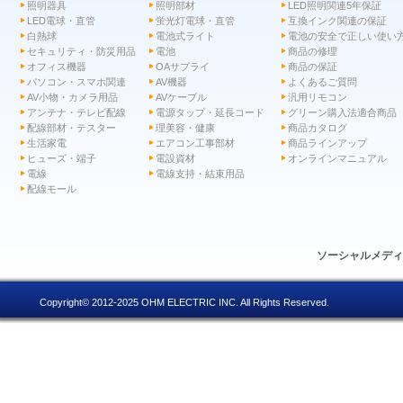
照明器具
照明部材
LED照明関連5年保証
LED電球・直管
蛍光灯電球・直管
互換インク関連の保証
白熱球
電池式ライト
電池の安全で正しい使い
セキュリティ・防災用品
電池
商品の修理
オフィス機器
OAサプライ
商品の保証
パソコン・スマホ関連
AV機器
よくあるご質問
AV小物・カメラ用品
AVケーブル
汎用リモコン
アンテナ・テレビ配線
電源タップ・延長コード
グリーン購入法適合商品
配線部材・テスター
理美容・健康
商品カタログ
生活家電
エアコン工事部材
商品ラインアップ
ヒューズ・端子
電設資材
オンラインマニュアル
電線
電線支持・結束用品
配線モール
ソーシャルメデ
Copyright© 2012-2025 OHM ELECTRIC INC. All Rights Reserved.