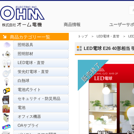
商品情報
ユーザーサ
トップ
＞
LED電球・直管
＞
LE
商品カテゴリー一覧
照明器具
LED電球 E26 40形相当 
照明部材
LED電球・直管
蛍光灯電球・直管
白熱球
電池式ライト
セキュリティ・防災用品
電池
オフィス機器
OAサプライ