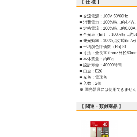
【 仕 様 】
■ 交流電源：100V 50/60Hz
■ 消費電力：100%時…約4.4W、
■ 定格電流：100%時…約0.08A
■ 全光束（lm）：100%時…約5
■ 発光効率：100%点灯時(lm/w)：
■ 平均演色評価数（Ra):81
■ 寸法：全長107mm×外径60
■ 本体質量：約60g
■ 設計寿命：40000時間
■ 口金：E26
■ 光色：電球色
■ 入数：2個
※ 調光器具には使用できません
【 関連・類似商品 】