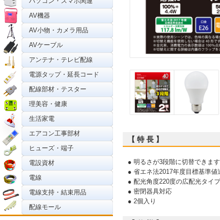
パソコン・スマホ関連
AV機器
AV小物・カメラ用品
AVケーブル
アンテナ・テレビ配線
電源タップ・延長コード
配線部材・テスター
理美容・健康
生活家電
エアコン工事部材
【 特 長 】
ヒューズ・端子
● 明るさが3段階に切替できま
電設資材
● 省エネ法2017年度目標基準値
電線
● 配光角度220度の広配光タイ
● 密閉器具対応
電線支持・結束用品
● 2個入り
配線モール