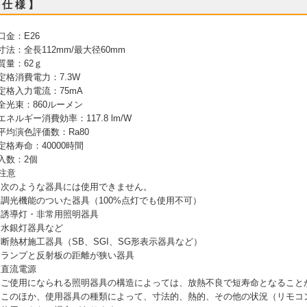
 仕 様 】
 口金：E26
 寸法：全長112mm/最大径60mm
 質量：62ｇ
 定格消費電力：7.3W
 定格入力電流：75mA
 全光束：860ルーメン
 エネルギー消費効率：117.8 lm/W
 平均演色評価数：Ra80
 定格寿命：40000時間
 入数：2個
注意
 次のような器具には使用できません。
 調光機能のついた器具（100%点灯でも使用不可）
 誘導灯・非常用照明器具
 水銀灯器具など
 断熱材施工器具（SB、SGI、SG形表示器具など）
 ランプと反射板の距離が狭い器具
 直流電源
 ご使用になられる照明器具の構造によっては、放熱不良で短寿命となること
 このほか、使用器具の種類によって、寸法的、熱的、その他の状況（リモコ