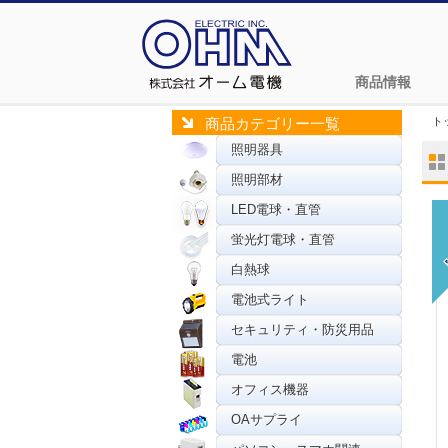
商品情報
ト
商品カテゴリー一覧
照明器具
照明部材
LED電球・直管
蛍光灯電球・直管
白熱球
電池式ライト
セキュリティ・防災用品
電池
オフィス機器
OAサプライ