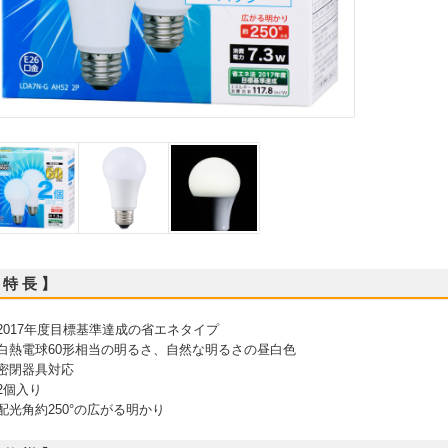
 特 長 】
 2017年度目標基準達成の省エネタイプ
 白熱電球60形相当の明るさ、自然な明るさの昼白色
 密閉器具対応
 2個入り
 配光角約250°の広がる明かり