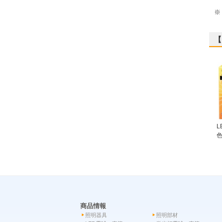
使
※
【
L
色
商品情報
照明器具
照明部材