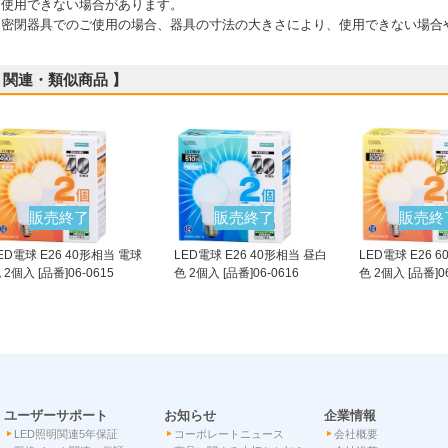
用できない場合があります。
 密閉器具でのご使用の場合、器具の寸法の大きさにより、使用できない場合
 関連・類似商品 】
販売終了
販売終了
販売終
ED電球 E26 40形相当 電球
LED電球 E26 40形相当 昼白
LED電球 E26 
 2個入 [品番]06-0615
色 2個入 [品番]06-0616
色 2個入 [品番]06
ユーザーサポート
お知らせ
企業情報
LED照明関連5年保証
コーポレートニュース
会社概要