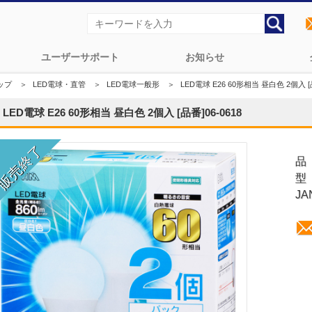
ユーザーサポート
お知らせ
ップ
＞
LED電球・直管
＞
LED電球一般形
＞
LED電球 E26 60形相当 昼白色 2個入 [品
LED電球 E26 60形相当 昼白色 2個入 [品番]06-0618
品
型 
JA