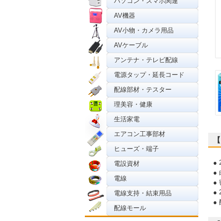
パソコン・スマホ関連
AV機器
AV小物・カメラ用品
AVケーブル
アンテナ・テレビ配線
電源タップ・延長コード
配線部材・テスター
理美容・健康
生活家電
エアコン工事部材
【
ヒューズ・端子
●
電設資材
●
電線
●
●
電線支持・結束用品
●
配線モール