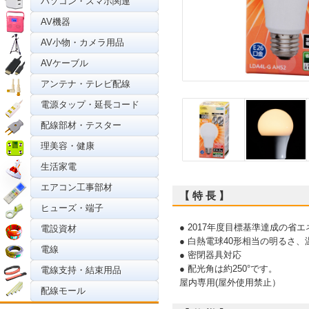
パソコン・スマホ関連
AV機器
AV小物・カメラ用品
AVケーブル
アンテナ・テレビ配線
電源タップ・延長コード
配線部材・テスター
理美容・健康
生活家電
エアコン工事部材
【 特 長 】
ヒューズ・端子
● 2017年度目標基準達成の省
電設資材
● 白熱電球40形相当の明るさ
電線
● 密閉器具対応
● 配光角は約250°です。
電線支持・結束用品
屋内専用(屋外使用禁止）
配線モール