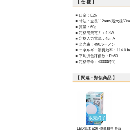
【 仕 様 】
■ 口金：E26
■ 寸法：全長112mm/最大径60
■ 質量：60g
■ 定格消費電力：4.3W
■ 定格入力電流：45mA
■ 全光束：490ルーメン
■ エネルギー消費効率：114.0 l
■ 平均演色評価数：Ra80
■ 定格寿命：40000時間
【 関連・類似商品 】
販売終了
LED電球 E26 40形相当 昼白