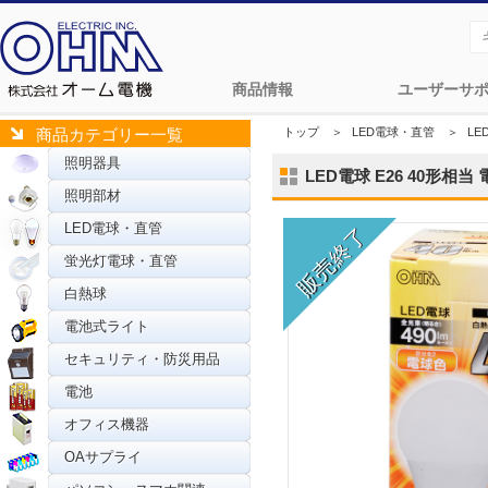
商品情報
ユーザーサ
トップ
＞
LED電球・直管
＞
LE
商品カテゴリー一覧
照明器具
LED電球 E26 40形相当 電
照明部材
LED電球・直管
蛍光灯電球・直管
白熱球
電池式ライト
セキュリティ・防災用品
電池
オフィス機器
OAサプライ