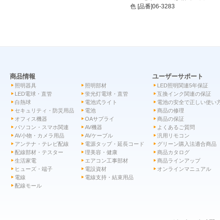
色 [品番]06-3283
商品情報
ユーザーサポート
照明器具
照明部材
LED照明関連5年保証
LED電球・直管
蛍光灯電球・直管
互換インク関連の保証
白熱球
電池式ライト
電池の安全で正しい使い
セキュリティ・防災用品
電池
商品の修理
オフィス機器
OAサプライ
商品の保証
パソコン・スマホ関連
AV機器
よくあるご質問
AV小物・カメラ用品
AVケーブル
汎用リモコン
アンテナ・テレビ配線
電源タップ・延長コード
グリーン購入法適合商品
配線部材・テスター
理美容・健康
商品カタログ
生活家電
エアコン工事部材
商品ラインアップ
ヒューズ・端子
電設資材
オンラインマニュアル
電線
電線支持・結束用品
配線モール