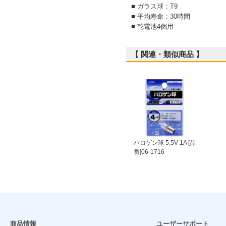
■ ガラス球：T9
■ 平均寿命：30時間
■ 乾電池4個用
【 関連・類似商品 】
ハロゲン球 5.5V 1A [品
番]06-1716
商品情報
ユーザーサポート