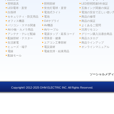
照明器具
照明部材
LED照明関連5年保証
LED電球・直管
蛍光灯電球・直管
互換インク関連の保証
白熱球
電池式ライト
電池の安全で正しい使い
セキュリティ・防災用品
電池
商品の修理
オフィス機器
OAサプライ
商品の保証
パソコン・スマホ関連
AV機器
よくあるご質問
AV小物・カメラ用品
AVケーブル
汎用リモコン
アンテナ・テレビ配線
電源タップ・延長コード
グリーン購入法適合商品
配線部材・テスター
理美容・健康
商品カタログ
生活家電
エアコン工事部材
商品ラインアップ
ヒューズ・端子
電設資材
オンラインマニュアル
電線
電線支持・結束用品
配線モール
ソーシャルメデ
Copyright© 2012-2025 OHM ELECTRIC INC. All Rights Reserved.