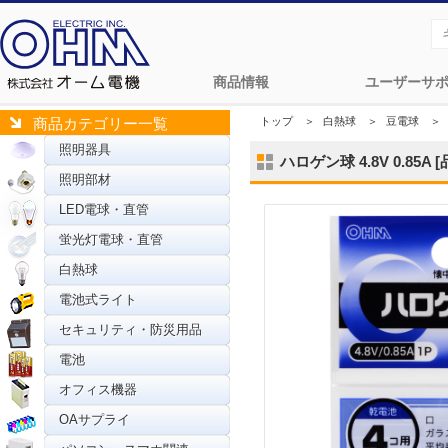
商品情報
ユーザーサ
トップ
＞
白熱球
＞
豆電球
＞
商品カテゴリー一覧
照明器具
ハロゲン球 4.8V 0.85A [
照明部材
LED電球・直管
蛍光灯電球・直管
白熱球
電池式ライト
セキュリティ・防災用品
電池
オフィス機器
OAサプライ