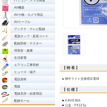
パソコン・スマホ関連
AV機器
AV小物・カメラ用品
AVケーブル
アンテナ・テレビ配線
電源タップ・延長コード
配線部材・テスター
理美容・健康
生活家電
エアコン工事部材
【 特 長 】
ヒューズ・端子
● 懐中ライト交換用豆電球
電設資材
電線
【 仕 様 】
電線支持・結束用品
■ 4.8V/0.85A
配線モール
■ 口金：PX13.5s