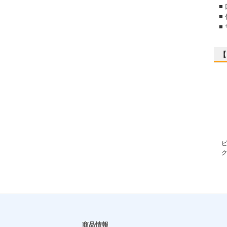
■
■
■
【
ピ
ク
商品情報