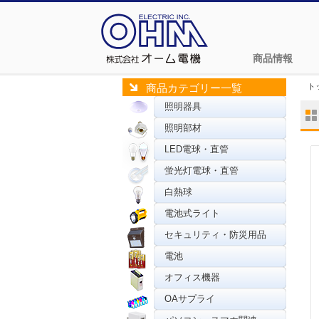
商品情報
ト
商品カテゴリー一覧
照明器具
照明部材
LED電球・直管
蛍光灯電球・直管
白熱球
電池式ライト
セキュリティ・防災用品
電池
オフィス機器
OAサプライ