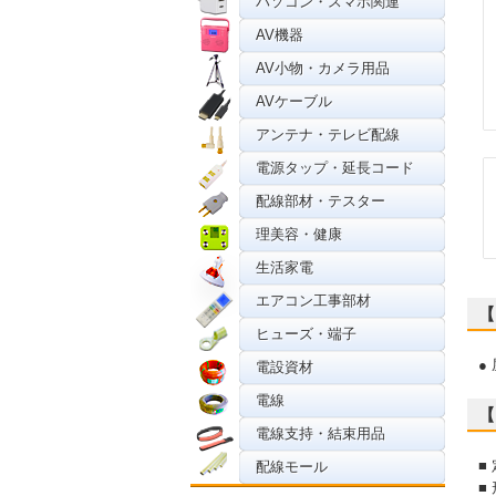
パソコン・スマホ関連
AV機器
AV小物・カメラ用品
AVケーブル
アンテナ・テレビ配線
電源タップ・延長コード
配線部材・テスター
理美容・健康
生活家電
エアコン工事部材
【
ヒューズ・端子
●
電設資材
電線
【
電線支持・結束用品
■
配線モール
■