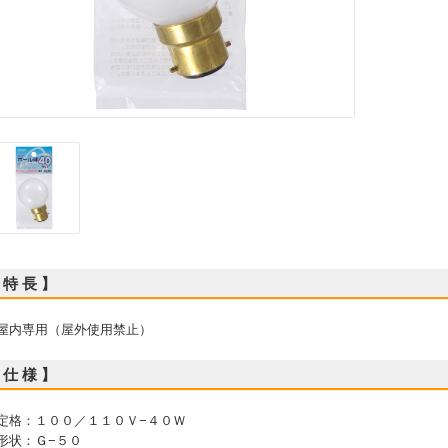
 特 長 】
 屋内専用（屋外使用禁止）
 仕 様 】
 定格：１００／１１０Ｖ−４０Ｗ
 形状：Ｇ−５０