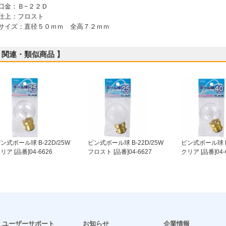
 口金：Ｂ−２２Ｄ
 仕上：フロスト
 サイズ：直径５０ｍｍ 全高７２ｍｍ
 関連・類似商品 】
ン式ボール球 B-22D/25W
ピン式ボール球 B-22D/25W
ピン式ボール球 B-
リア [品番]04-6626
フロスト [品番]04-6627
クリア [品番]04-
ユーザーサポート
お知らせ
企業情報