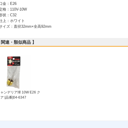
 口金：E26
 定格：110V-10W
 形状：C32
 仕上：ホワイト
 サイズ：直径32mm×全高92mm
 関連・類似商品 】
ャンデリア球 10W E26 ク
ア [品番]04-6347