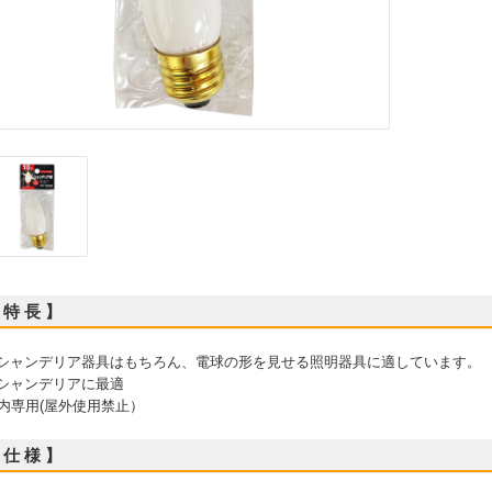
 特 長 】
 シャンデリア器具はもちろん、電球の形を見せる照明器具に適しています。
 シャンデリアに最適
内専用(屋外使用禁止）
 仕 様 】