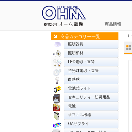
商品情報
ト
商品カテゴリー一覧
照明器具
照明部材
LED電球・直管
蛍光灯電球・直管
白熱球
電池式ライト
セキュリティ・防災用品
電池
オフィス機器
OAサプライ