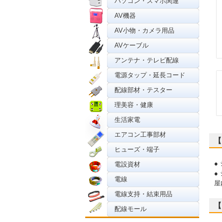
パソコン・スマホ関連
AV機器
AV小物・カメラ用品
AVケーブル
アンテナ・テレビ配線
電源タップ・延長コード
配線部材・テスター
理美容・健康
生活家電
エアコン工事部材
【
ヒューズ・端子
●
電設資材
●
電線
屋
電線支持・結束用品
【
配線モール