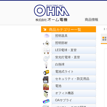
商品情報
ト
商品カテゴリー一覧
照明器具
照明部材
LED電球・直管
蛍光灯電球・直管
白熱球
電池式ライト
セキュリティ・防災用品
電池
オフィス機器
OAサプライ