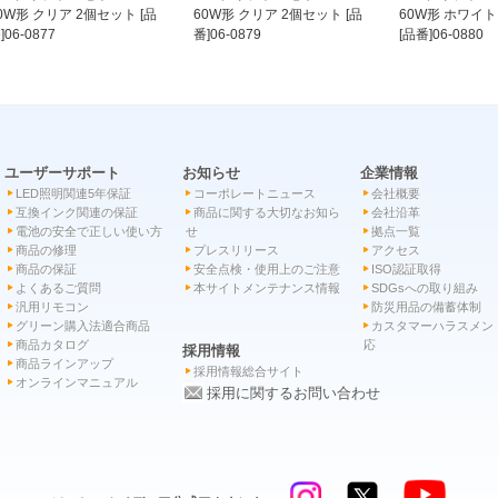
0W形 クリア 2個セット [品
60W形 クリア 2個セット [品
60W形 ホワイト
]06-0877
番]06-0879
[品番]06-0880
ユーザーサポート
お知らせ
企業情報
LED照明関連5年保証
コーポレートニュース
会社概要
互換インク関連の保証
商品に関する大切なお知ら
会社沿革
電池の安全で正しい使い方
せ
拠点一覧
商品の修理
プレスリリース
アクセス
商品の保証
安全点検・使用上のご注意
ISO認証取得
よくあるご質問
本サイトメンテナンス情報
SDGsへの取り組み
汎用リモコン
防災用品の備蓄体制
グリーン購入法適合商品
カスタマーハラスメン
商品カタログ
応
採用情報
商品ラインアップ
採用情報総合サイト
オンラインマニュアル
採用に関するお問い合わせ