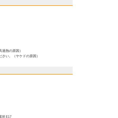
具過熱の原因）
ださい。（ヤケドの原因）
球 E17