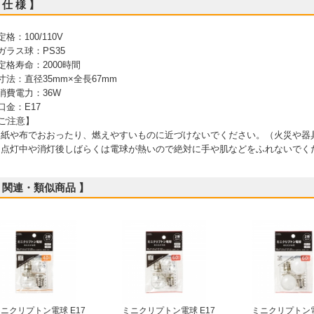
 仕 様 】
 定格：100/110V
 ガラス球：PS35
 定格寿命：2000時間
 寸法：直径35mm×全長67mm
 消費電力：36W
 口金：E17
ご注意】
 紙や布でおおったり、燃えやすいものに近づけないでください。（火災や器
 点灯中や消灯後しばらくは電球が熱いので絶対に手や肌などをふれないでく
 関連・類似商品 】
ニクリプトン電球 E17
ミニクリプトン電球 E17
ミニクリプトン電