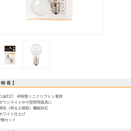
 特 長 】
 口金E17、40W形ミニクリプトン電球
 ダウンライトや小型照明器具に
 調光（明るさ調節）機能対応
 ホワイト仕上げ
 2個セット