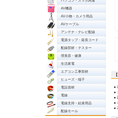
パソコン・スマホ関連
AV機器
AV小物・カメラ用品
AVケーブル
アンテナ・テレビ配線
電源タップ・延長コード
配線部材・テスター
理美容・健康
生活家電
エアコン工事部材
【
ヒューズ・端子
●
電設資材
●
電線
●
●
電線支持・結束用品
●
配線モール