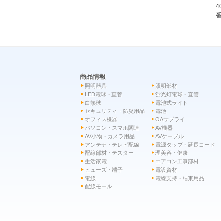
4
番
商品情報
照明器具
照明部材
LED電球・直管
蛍光灯電球・直管
白熱球
電池式ライト
セキュリティ・防災用品
電池
オフィス機器
OAサプライ
パソコン・スマホ関連
AV機器
AV小物・カメラ用品
AVケーブル
アンテナ・テレビ配線
電源タップ・延長コード
配線部材・テスター
理美容・健康
生活家電
エアコン工事部材
ヒューズ・端子
電設資材
電線
電線支持・結束用品
配線モール