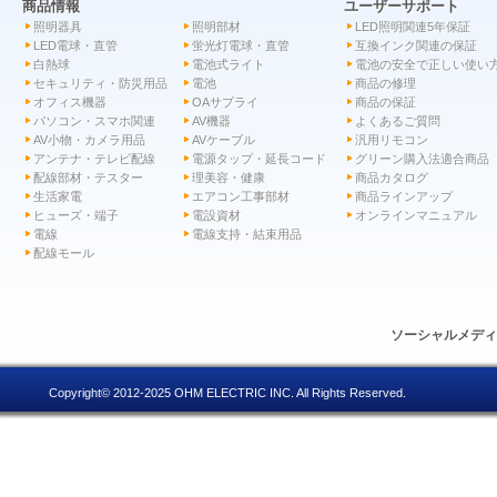
商品情報
ユーザーサポート
照明器具
照明部材
LED照明関連5年保証
LED電球・直管
蛍光灯電球・直管
互換インク関連の保証
白熱球
電池式ライト
電池の安全で正しい使い
セキュリティ・防災用品
電池
商品の修理
オフィス機器
OAサプライ
商品の保証
パソコン・スマホ関連
AV機器
よくあるご質問
AV小物・カメラ用品
AVケーブル
汎用リモコン
アンテナ・テレビ配線
電源タップ・延長コード
グリーン購入法適合商品
配線部材・テスター
理美容・健康
商品カタログ
生活家電
エアコン工事部材
商品ラインアップ
ヒューズ・端子
電設資材
オンラインマニュアル
電線
電線支持・結束用品
配線モール
ソーシャルメデ
Copyright© 2012-2025 OHM ELECTRIC INC. All Rights Reserved.