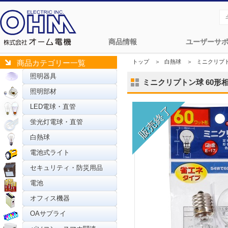
商品情報
ユーザーサ
トップ
＞
白熱球
＞
ミニクリプ
商品カテゴリー一覧
照明器具
ミニクリプトン球 60形相当 P
照明部材
LED電球・直管
蛍光灯電球・直管
白熱球
電池式ライト
セキュリティ・防災用品
電池
オフィス機器
OAサプライ