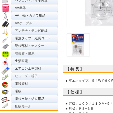
パソコン・スマホ関連
AV機器
AV小物・カメラ用品
AVケーブル
アンテナ・テレビ配線
電源タップ・延長コード
配線部材・テスター
理美容・健康
生活家電
エアコン工事部材
【 特 長 】
ヒューズ・端子
● 省エネタイプ。５４Wで６０
電設資材
電線
【 仕 様 】
電線支持・結束用品
■ 定格：１００／１１０Ｖ−５
配線モール
■ 形状：ＰＳ−３５