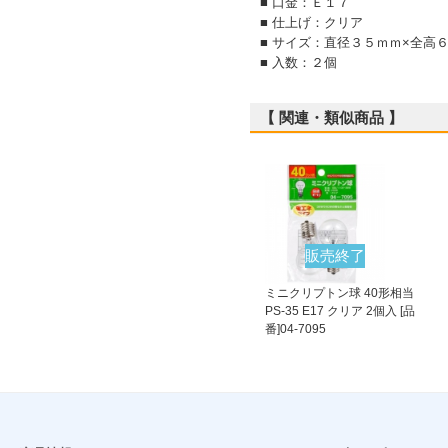
■ 口金：Ｅ１７
■ 仕上げ：クリア
■ サイズ：直径３５ｍｍ×全
■ 入数：２個
【 関連・類似商品 】
販売終了
ミニクリプトン球 40形相当
PS-35 E17 クリア 2個入 [品
番]04-7095