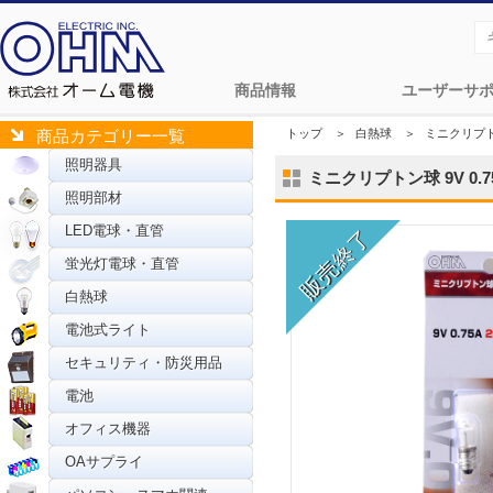
商品情報
ユーザーサ
トップ
＞
白熱球
＞
ミニクリプ
商品カテゴリー一覧
照明器具
ミニクリプトン球 9V 0.75A
照明部材
LED電球・直管
蛍光灯電球・直管
白熱球
電池式ライト
セキュリティ・防災用品
電池
オフィス機器
OAサプライ