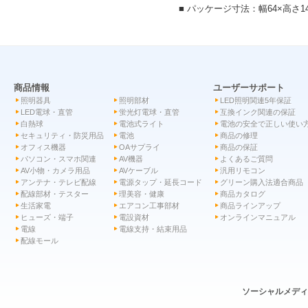
■ パッケージ寸法：幅64×高さ14
商品情報
ユーザーサポート
照明器具
照明部材
LED照明関連5年保証
LED電球・直管
蛍光灯電球・直管
互換インク関連の保証
白熱球
電池式ライト
電池の安全で正しい使い
セキュリティ・防災用品
電池
商品の修理
オフィス機器
OAサプライ
商品の保証
パソコン・スマホ関連
AV機器
よくあるご質問
AV小物・カメラ用品
AVケーブル
汎用リモコン
アンテナ・テレビ配線
電源タップ・延長コード
グリーン購入法適合商品
配線部材・テスター
理美容・健康
商品カタログ
生活家電
エアコン工事部材
商品ラインアップ
ヒューズ・端子
電設資材
オンラインマニュアル
電線
電線支持・結束用品
配線モール
ソーシャルメデ