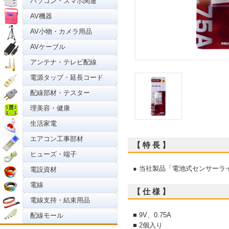
パソコン・スマホ関連
AV機器
AV小物・カメラ用品
AVケーブル
アンテナ・テレビ配線
電源タップ・延長コード
配線部材・テスター
理美容・健康
生活家電
エアコン工事部材
【 特 長 】
ヒューズ・端子
● 当社製品「電池式センサーライ
電設資材
電線
【 仕 様 】
電線支持・結束用品
■ 9V、0.75A
配線モール
■ 2個入り