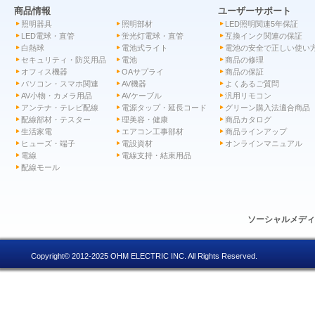
商品情報
ユーザーサポート
照明器具
照明部材
LED照明関連5年保証
LED電球・直管
蛍光灯電球・直管
互換インク関連の保証
白熱球
電池式ライト
電池の安全で正しい使い
セキュリティ・防災用品
電池
商品の修理
オフィス機器
OAサプライ
商品の保証
パソコン・スマホ関連
AV機器
よくあるご質問
AV小物・カメラ用品
AVケーブル
汎用リモコン
アンテナ・テレビ配線
電源タップ・延長コード
グリーン購入法適合商品
配線部材・テスター
理美容・健康
商品カタログ
生活家電
エアコン工事部材
商品ラインアップ
ヒューズ・端子
電設資材
オンラインマニュアル
電線
電線支持・結束用品
配線モール
ソーシャルメデ
Copyright© 2012-2025 OHM ELECTRIC INC. All Rights Reserved.