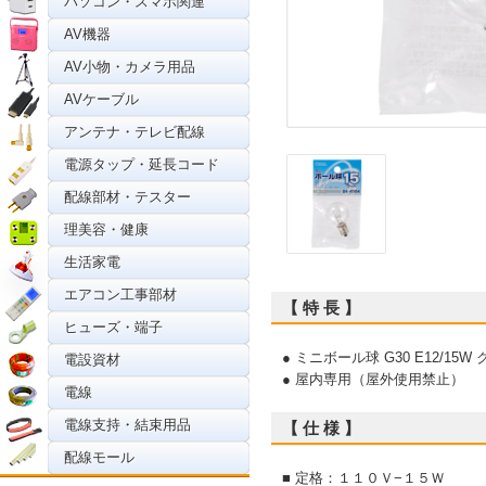
パソコン・スマホ関連
AV機器
AV小物・カメラ用品
AVケーブル
アンテナ・テレビ配線
電源タップ・延長コード
配線部材・テスター
理美容・健康
生活家電
エアコン工事部材
【 特 長 】
ヒューズ・端子
● ミニボール球 G30 E12/15W
電設資材
● 屋内専用（屋外使用禁止）
電線
電線支持・結束用品
【 仕 様 】
配線モール
■ 定格：１１０Ｖ−１５Ｗ