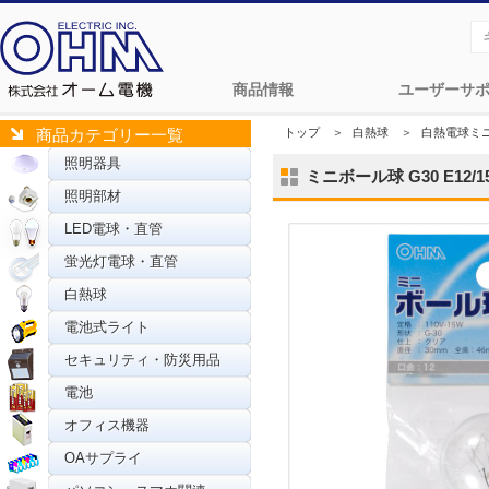
商品情報
ユーザーサ
トップ
＞
白熱球
＞
白熱電球ミ
商品カテゴリー一覧
照明器具
ミニボール球 G30 E12/15
照明部材
LED電球・直管
蛍光灯電球・直管
白熱球
電池式ライト
セキュリティ・防災用品
電池
オフィス機器
OAサプライ