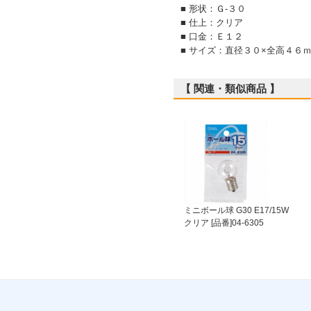
■ 形状：Ｇ‐３０
■ 仕上：クリア
■ 口金：Ｅ１２
■ サイズ：直径３０×全高４６
【 関連・類似商品 】
ミニボール球 G30 E17/15W
クリア [品番]04-6305