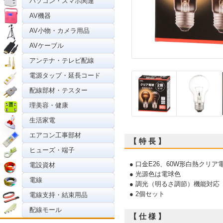
パソコン・スマホ関連
AV機器
AV小物・カメラ用品
AVケーブル
アンテナ・テレビ配線
電源タップ・延長コード
配線部材・テスター
理美容・健康
生活家電
エアコン工事部材
【 特 長 】
ヒューズ・端子
● 口金E26、60W形白熱クリア
電設資材
● 光源色は電球色
電線
● 調光（明るさ調節）機能対応
● 2個セット
電線支持・結束用品
配線モール
【 仕 様 】