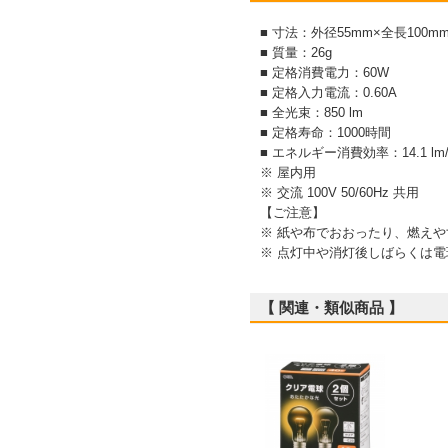
■ 寸法：外径55mm×全長100m
■ 質量：26g
■ 定格消費電力：60W
■ 定格入力電流：0.60A
■ 全光束：850 lm
■ 定格寿命：1000時間
■ エネルギー消費効率：14.1 lm
※ 屋内用
※ 交流 100V 50/60Hz 共用
【ご注意】
※ 紙や布でおおったり、燃え
※ 点灯中や消灯後しばらくは
【 関連・類似商品 】