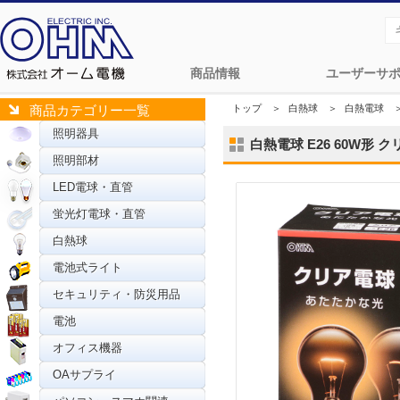
商品情報
ユーザーサ
トップ
＞
白熱球
＞
白熱電球
商品カテゴリー一覧
照明器具
白熱電球 E26 60W形 クリ
照明部材
LED電球・直管
蛍光灯電球・直管
白熱球
電池式ライト
セキュリティ・防災用品
電池
オフィス機器
OAサプライ