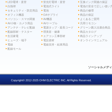
LED電球・直管
蛍光灯電球・直管
互換インク関連の保証
白熱球
電池式ライト
電池の安全で正しい使い
セキュリティ・防災用品
電池
商品の修理
オフィス機器
OAサプライ
商品の保証
パソコン・スマホ関連
AV機器
よくあるご質問
AV小物・カメラ用品
AVケーブル
汎用リモコン
アンテナ・テレビ配線
電源タップ・延長コード
グリーン購入法適合商品
配線部材・テスター
理美容・健康
商品カタログ
生活家電
エアコン工事部材
商品ラインアップ
ヒューズ・端子
電設資材
オンラインマニュアル
電線
電線支持・結束用品
配線モール
ソーシャルメデ
Copyright© 2012-2025 OHM ELECTRIC INC. All Rights Reserved.