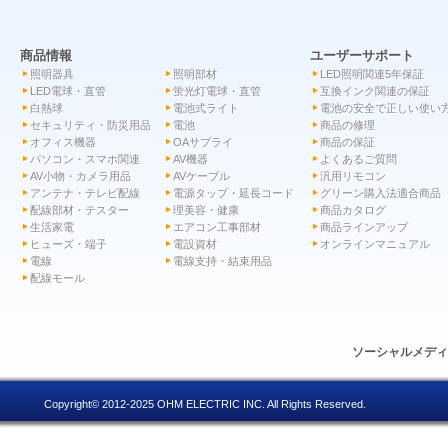
商品情報
ユーザーサポート
照明器具
照明部材
LED照明関連5年保証
LED電球・直管
蛍光灯電球・直管
互換インク関連の保証
白熱球
電池式ライト
電池の安全で正しい使い
セキュリティ・防災用品
電池
商品の修理
オフィス機器
OAサプライ
商品の保証
パソコン・スマホ関連
AV機器
よくあるご質問
AV小物・カメラ用品
AVケーブル
汎用リモコン
アンテナ・テレビ配線
電源タップ・延長コード
グリーン購入法適合商品
配線部材・テスター
理美容・健康
商品カタログ
生活家電
エアコン工事部材
商品ラインアップ
ヒューズ・端子
電設資材
オンラインマニュアル
電線
電線支持・結束用品
配線モール
ソーシャルメデ
Copyright© 2012-2025 OHM ELECTRIC INC. All Rights Reserved.