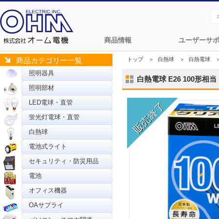
商品情報
ユーザーサ
トップ
＞
白熱球
＞
白熱電球
商品カテゴリー一覧
照明器具
白熱電球 E26 100形相当 
照明部材
LED電球・直管
蛍光灯電球・直管
白熱球
電池式ライト
セキュリティ・防災用品
電池
オフィス機器
OAサプライ