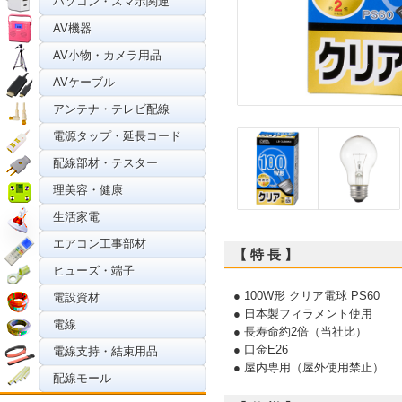
パソコン・スマホ関連
AV機器
AV小物・カメラ用品
AVケーブル
アンテナ・テレビ配線
電源タップ・延長コード
配線部材・テスター
理美容・健康
生活家電
エアコン工事部材
【 特 長 】
ヒューズ・端子
● 100W形 クリア電球 PS60
電設資材
● 日本製フィラメント使用
電線
● 長寿命約2倍（当社比）
● 口金E26
電線支持・結束用品
● 屋内専用（屋外使用禁止）
配線モール