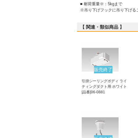
■ 耐荷重量※：5kgまで
※吊り下げフックに吊り下げる
【 関連・類似商品 】
販売終了
引掛シーリングボディ ライ
ティングダクト用 ホワイト
[品番]06-0881