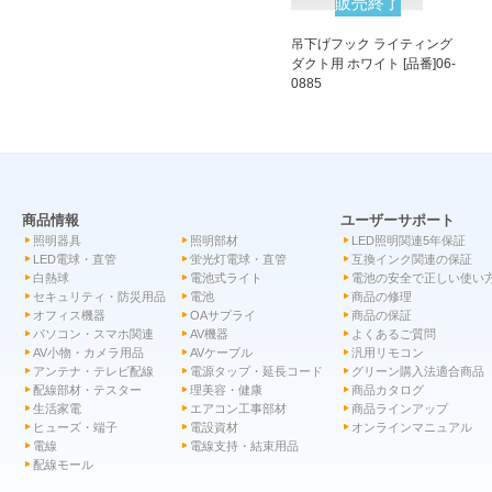
販売終了
吊下げフック ライティング
ダクト用 ホワイト [品番]06-
0885
商品情報
ユーザーサポート
照明器具
照明部材
LED照明関連5年保証
LED電球・直管
蛍光灯電球・直管
互換インク関連の保証
白熱球
電池式ライト
電池の安全で正しい使い
セキュリティ・防災用品
電池
商品の修理
オフィス機器
OAサプライ
商品の保証
パソコン・スマホ関連
AV機器
よくあるご質問
AV小物・カメラ用品
AVケーブル
汎用リモコン
アンテナ・テレビ配線
電源タップ・延長コード
グリーン購入法適合商品
配線部材・テスター
理美容・健康
商品カタログ
生活家電
エアコン工事部材
商品ラインアップ
ヒューズ・端子
電設資材
オンラインマニュアル
電線
電線支持・結束用品
配線モール