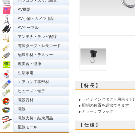
パソコン・スマホ関連
AV機器
AV小物・カメラ用品
AVケーブル
アンテナ・テレビ配線
電源タップ・延長コード
配線部材・テスター
理美容・健康
生活家電
エアコン工事部材
【 特 長 】
ヒューズ・端子
● ライティングダクト用吊り下
電設資材
● 照明の位置を調節できます
電線
● カラー：ブラック
電線支持・結束用品
【 仕 様 】
配線モール