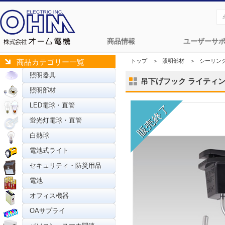
商品情報
ユーザーサ
トップ
＞
照明部材
＞
シーリン
商品カテゴリー一覧
照明器具
吊下げフック ライティングダ
照明部材
LED電球・直管
蛍光灯電球・直管
白熱球
電池式ライト
セキュリティ・防災用品
電池
オフィス機器
OAサプライ