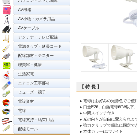
パソコン・スマホ関連
AV機器
AV小物・カメラ用品
AVケーブル
アンテナ・テレビ配線
電源タップ・延長コード
配線部材・テスター
理美容・健康
生活家電
エアコン工事部材
【 特 長 】
ヒューズ・端子
● 電球はお好みの光源色でご使
電設資材
● 口金E26、白熱電球60W以下
電線
● 中間スイッチ付き
● 光の向きが自由に変えられま
電線支持・結束用品
● 強力クリップで簡単に固定で
配線モール
● 本体カラーはホワイト