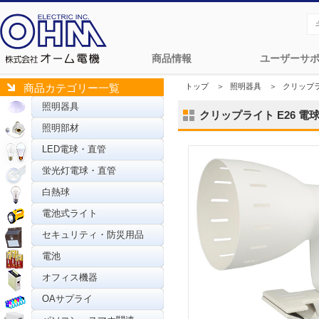
商品情報
ユーザーサ
トップ
＞
照明器具
＞
クリップ
商品カテゴリー一覧
照明器具
クリップライト E26 電球別
照明部材
LED電球・直管
蛍光灯電球・直管
白熱球
電池式ライト
セキュリティ・防災用品
電池
オフィス機器
OAサプライ