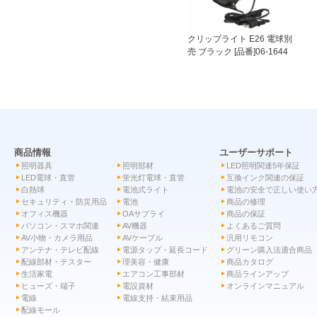
クリップライト E26 電球別
売 ブラック [品番]06-1644
商品情報
ユーザーサポート
照明器具
照明部材
LED照明関連5年保証
LED電球・直管
蛍光灯電球・直管
互換インク関連の保証
白熱球
電池式ライト
電池の安全で正しい使い
セキュリティ・防災用品
電池
商品の修理
オフィス機器
OAサプライ
商品の保証
パソコン・スマホ関連
AV機器
よくあるご質問
AV小物・カメラ用品
AVケーブル
汎用リモコン
アンテナ・テレビ配線
電源タップ・延長コード
グリーン購入法適合商品
配線部材・テスター
理美容・健康
商品カタログ
生活家電
エアコン工事部材
商品ラインアップ
ヒューズ・端子
電設資材
オンラインマニュアル
電線
電線支持・結束用品
配線モール