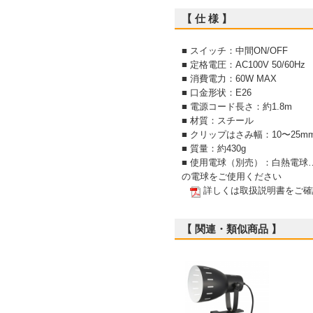
【 仕 様 】
■ スイッチ：中間ON/OFF
■ 定格電圧：AC100V 50/60Hz
■ 消費電力：60W MAX
■ 口金形状：E26
■ 電源コード長さ：約1.8m
■ 材質：スチール
■ クリップはさみ幅：10〜25m
■ 質量：約430g
■ 使用電球（別売）：白熱電球…
の電球をご使用ください
詳しくは取扱説明書をご確
【 関連・類似商品 】