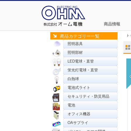
商品情報
ト
商品カテゴリー一覧
照明器具
照明部材
LED電球・直管
蛍光灯電球・直管
白熱球
電池式ライト
セキュリティ・防災用品
電池
オフィス機器
OAサプライ