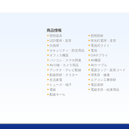
商品情報
照明器具
照明部材
LED電球・直管
蛍光灯電球・直管
白熱球
電池式ライト
セキュリティ・防災用品
電池
オフィス機器
OAサプライ
パソコン・スマホ関連
AV機器
AV小物・カメラ用品
AVケーブル
アンテナ・テレビ配線
電源タップ・延長コード
配線部材・テスター
理美容・健康
生活家電
エアコン工事部材
ヒューズ・端子
電設資材
電線
電線支持・結束用品
配線モール