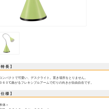
 特 長 】
 コンパクトで可愛い、デスクライト。置き場所をとりません。
 ３６０℃曲がるフレキシブルアームで灯りの向きが自由自在です。
 仕 様 】
本体＞