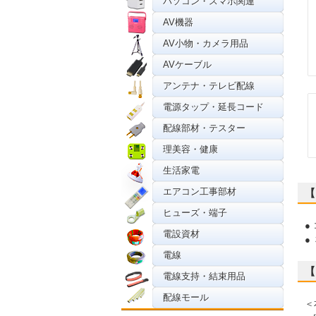
パソコン・スマホ関連
AV機器
AV小物・カメラ用品
AVケーブル
アンテナ・テレビ配線
電源タップ・延長コード
配線部材・テスター
理美容・健康
生活家電
エアコン工事部材
【
ヒューズ・端子
●
電設資材
●
電線
【
電線支持・結束用品
配線モール
＜