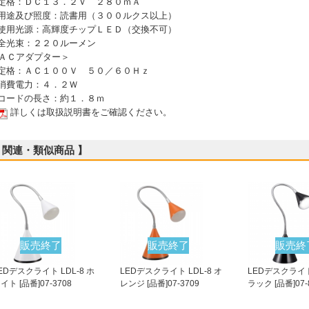
 定格：ＤＣ１３．２Ｖ ２８０ｍＡ
 用途及び照度：読書用（３００ルクス以上）
 使用光源：高輝度チップＬＥＤ（交換不可）
 全光束：２２０ルーメン
ＡＣアダプター＞
 定格：ＡＣ１００Ｖ ５０／６０Ｈｚ
 消費電力：４．２Ｗ
 コードの長さ：約１．８ｍ
詳しくは取扱説明書をご確認ください。
 関連・類似商品 】
販売終了
販売終了
販売終
EDデスクライト LDL-8 ホ
LEDデスクライト LDL-8 オ
LEDデスクライト 
イト [品番]07-3708
レンジ [品番]07-3709
ラック [品番]07-