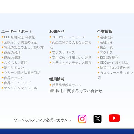
ユーザーサポート
お知らせ
企業情報
LED照明関連5年保証
コーポレートニュース
会社概要
互換インク関連の保証
商品に関する大切なお知ら
会社沿革
電池の安全で正しい使い方
せ
拠点一覧
商品の修理
プレスリリース
アクセス
商品の保証
安全点検・使用上のご注意
ISO認証取得
よくあるご質問
本サイトメンテナンス情報
SDGsへの取り組み
汎用リモコン
防災用品の備蓄体制
グリーン購入法適合商品
カスタマーハラスメン
商品カタログ
応
採用情報
商品ラインアップ
採用情報総合サイト
オンラインマニュアル
採用に関するお問い合わせ
ソーシャルメディア公式アカウント