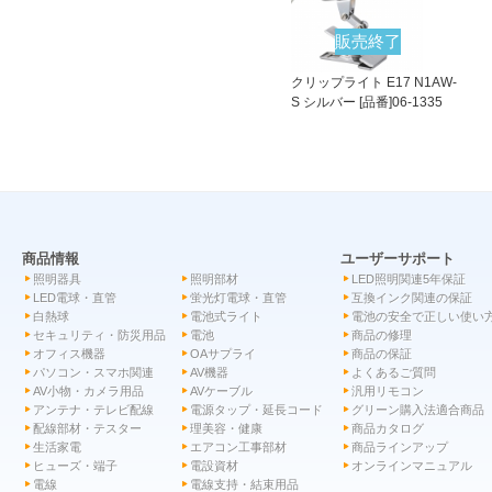
販売終了
クリップライト E17 N1AW-
S シルバー [品番]06-1335
商品情報
ユーザーサポート
照明器具
照明部材
LED照明関連5年保証
LED電球・直管
蛍光灯電球・直管
互換インク関連の保証
白熱球
電池式ライト
電池の安全で正しい使い
セキュリティ・防災用品
電池
商品の修理
オフィス機器
OAサプライ
商品の保証
パソコン・スマホ関連
AV機器
よくあるご質問
AV小物・カメラ用品
AVケーブル
汎用リモコン
アンテナ・テレビ配線
電源タップ・延長コード
グリーン購入法適合商品
配線部材・テスター
理美容・健康
商品カタログ
生活家電
エアコン工事部材
商品ラインアップ
ヒューズ・端子
電設資材
オンラインマニュアル
電線
電線支持・結束用品