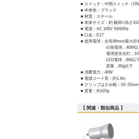
■ スイッチ：中間スイッチ（ON/
■ 本体色：ブラック
■ 材質：スチール
■ 本体サイズ：約 幅95×高さ310
■ 電源：AC 100V 50/60Hz
■ 口金：E17
■ 使用電球：全長88mm/最大径
白熱電球…40W以
電球形蛍光灯…10W
LED電球…8W以
質量…80g以下
■ 消費電力：40W
■ 電源コード長：約1.8m
■ クリップはさみ幅：10~25mm
■ 質量：約420g
【 関連・類似商品 】