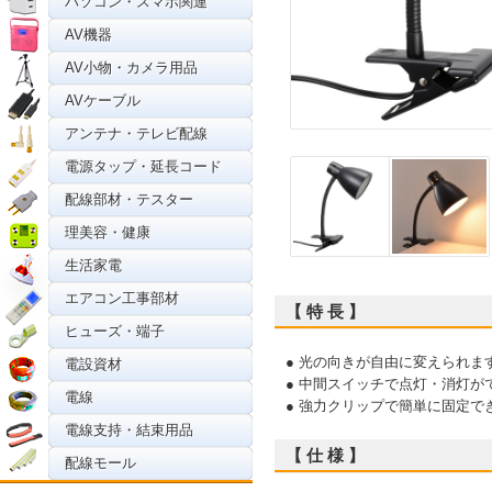
パソコン・スマホ関連
AV機器
AV小物・カメラ用品
AVケーブル
アンテナ・テレビ配線
電源タップ・延長コード
配線部材・テスター
理美容・健康
生活家電
エアコン工事部材
【 特 長 】
ヒューズ・端子
● 光の向きが自由に変えられま
電設資材
● 中間スイッチで点灯・消灯が
電線
● 強力クリップで簡単に固定で
電線支持・結束用品
【 仕 様 】
配線モール