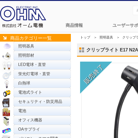
商品情報
ユーザーサ
トップ
＞
照明器具
＞
クリップ
商品カテゴリー一覧
照明器具
クリップライト E17 N2AW
照明部材
LED電球・直管
蛍光灯電球・直管
白熱球
電池式ライト
セキュリティ・防災用品
電池
オフィス機器
OAサプライ