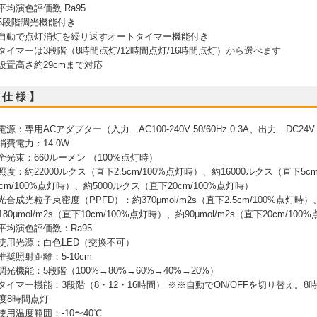
 平均演色評価数 Ra95
 5段階調光機能付き
 自動で点灯消灯を繰り返すオートタイマー機能付き
 タイマーは3段階（8時間点灯/12時間点灯/16時間点灯）から選べます
 設置高さ約29cmまで対応
 仕 様 】
 電源：専用ACアダプター（入力…AC100-240V 50/60Hz 0.3A、出力…DC24V 
 消費電力：14.0W
 全光束：660ルーメン （100%点灯時）
 照度：約22000ルクス（直下2.5cm/100%点灯時）、約16000ルクス（直下5c
0cm/100%点灯時）、約5000ルクス（直下20cm/100%点灯時）
 光合成光粒子束密度（PPFD）：約370μmol/m2s（直下2.5cm/100%点灯時）、
180μmol/m2s（直下10cm/100%点灯時）、約90μmol/m2s（直下20cm/100
 平均演色評価数：Ra95
 使用光源：白色LED（交換不可）
 推奨照射距離：5-10cm
 調光機能：5段階（100%→80%→60%→40%→20%）
 タイマー機能：3段階（8・12・16時間） ※※自動でON/OFFを切り替え。
度8時間点灯
 使用温度範囲：-10〜40℃