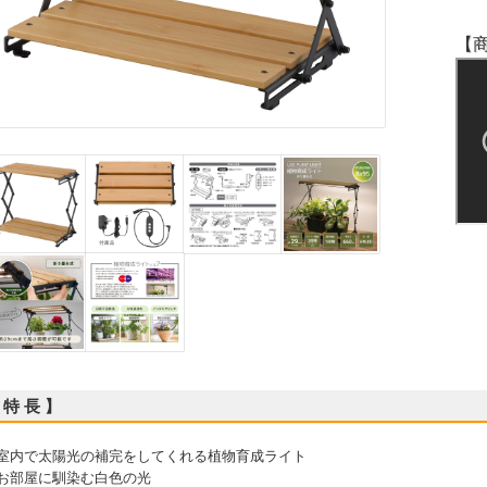
【
 特 長 】
 室内で太陽光の補完をしてくれる植物育成ライト
 お部屋に馴染む白色の光