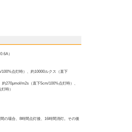
0.6A）
m/100%点灯時）、約10000ルクス（直下
約270μmol/m2s（直下5cm/100%点灯時）、
%点灯時）
8時間の場合、8時間点灯後、16時間消灯。その後