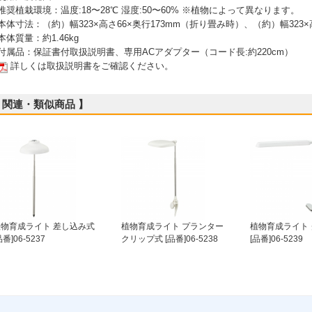
 推奨植栽環境：温度:18〜28℃ 湿度:50〜60% ※植物によって異なります。
 本体寸法：（約）幅323×高さ66×奥行173mm（折り畳み時）、（約）幅323×
 本体質量：約1.46kg
 付属品：保証書付取扱説明書、専用ACアダプター（コード長:約220cm）
詳しくは取扱説明書をご確認ください。
 関連・類似商品 】
植物育成ライト 差し込み式
植物育成ライト プランター
植物育成ライト
品番]06-5237
クリップ式 [品番]06-5238
[品番]06-5239