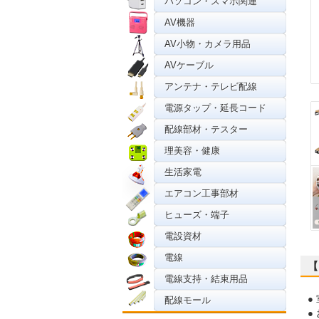
パソコン・スマホ関連
AV機器
AV小物・カメラ用品
AVケーブル
アンテナ・テレビ配線
電源タップ・延長コード
配線部材・テスター
理美容・健康
生活家電
エアコン工事部材
ヒューズ・端子
電設資材
電線
【
電線支持・結束用品
●
配線モール
●