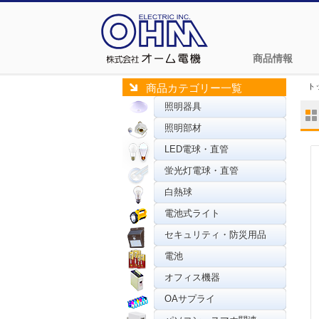
商品情報
ト
商品カテゴリー一覧
照明器具
照明部材
LED電球・直管
蛍光灯電球・直管
白熱球
電池式ライト
セキュリティ・防災用品
電池
オフィス機器
OAサプライ