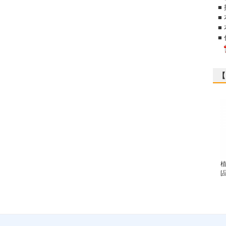
■
■
■
■
【
[