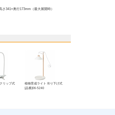
高さ341×奥行173mm（最大展開時）
 クリップ式
植物育成ライト 吊り下げ式
[品番]06-5240