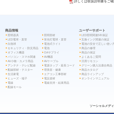
詳しくは取扱説明書をご確
商品情報
ユーザーサポート
照明器具
照明部材
LED照明関連5年保証
LED電球・直管
蛍光灯電球・直管
互換インク関連の保証
白熱球
電池式ライト
電池の安全で正しい使い
セキュリティ・防災用品
電池
商品の修理
オフィス機器
OAサプライ
商品の保証
パソコン・スマホ関連
AV機器
よくあるご質問
AV小物・カメラ用品
AVケーブル
汎用リモコン
アンテナ・テレビ配線
電源タップ・延長コード
グリーン購入法適合商品
配線部材・テスター
理美容・健康
商品カタログ
生活家電
エアコン工事部材
商品ラインアップ
ヒューズ・端子
電設資材
オンラインマニュアル
電線
電線支持・結束用品
配線モール
ソーシャルメデ