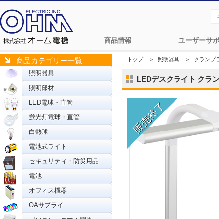
商品情報
ユーザーサ
トップ
＞
照明器具
＞
クランプ
商品カテゴリー一覧
照明器具
LEDデスクライト クランプ
照明部材
LED電球・直管
蛍光灯電球・直管
白熱球
電池式ライト
セキュリティ・防災用品
電池
オフィス機器
OAサプライ