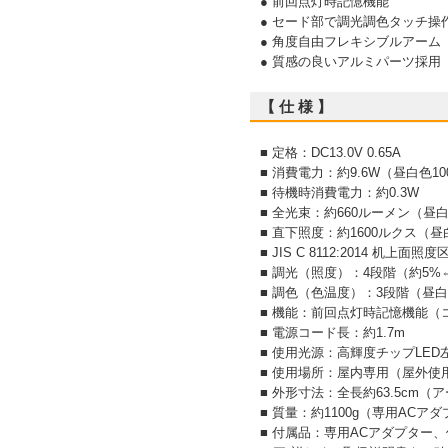
● 前回点灯時記憶機能
● セード部で調光調色タッチ操
● 角度自由フレキシブルアーム
● 質感の良いアルミパーツ採用
【 仕 様 】
■ 定格：DC13.0V 0.65A
■ 消費電力：約9.6W（昼白色1
■ 待機時消費電力：約0.3W
■ 全光束：約660ルーメン（昼白
■ 直下照度：約1600ルクス（
■ JIS C 8112:2014 
■ 調光（照度）：4段階（約5%⇔
■ 調色（色温度）：3段階（昼
■ 機能：前回点灯時記憶機能
■ 電源コード長：約1.7m
■ 使用光源：高輝度チップLED
■ 使用場所：屋内専用（屋外使
■ 外形寸法：全長約63.5cm（
■ 質量：約1100g（専用ACア
■ 付属品：専用ACアダプター