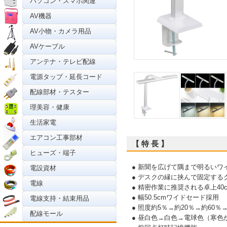
パソコン・スマホ関連
AV機器
AV小物・カメラ用品
AVケーブル
アンテナ・テレビ配線
電源タップ・延長コード
配線部材・テスター
理美容・健康
生活家電
エアコン工事部材
【 特 長 】
ヒューズ・端子
● 新聞を広げて隅まで明るい
電設資材
● デスクの縁に挟んで固定する
電線
● 精密作業に推奨される卓上40
● 幅50.5cmワイドセード採用
電線支持・結束用品
● 照度約5％→約20％→約60％
配線モール
● 昼白色→白色→電球色（寒色