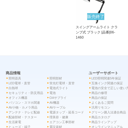
販売終了
スイングアームライト クラ
ンプ式 ブラック [品番]06-
1460
商品情報
ユーザーサポート
照明器具
照明部材
LED照明関連5年保証
LED電球・直管
蛍光灯電球・直管
互換インク関連の保証
白熱球
電池式ライト
電池の安全で正しい使い
セキュリティ・防災用品
電池
商品の修理
オフィス機器
OAサプライ
商品の保証
パソコン・スマホ関連
AV機器
よくあるご質問
AV小物・カメラ用品
AVケーブル
汎用リモコン
アンテナ・テレビ配線
電源タップ・延長コード
グリーン購入法適合商品
配線部材・テスター
理美容・健康
商品カタログ
生活家電
エアコン工事部材
商品ラインアップ
ヒューズ・端子
電設資材
オンラインマニュアル