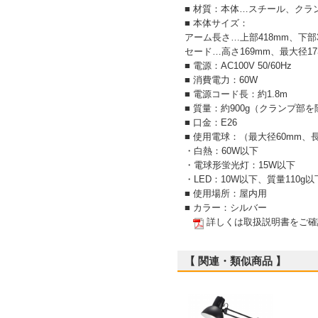
■ 材質：本体…スチール、クラ
■ 本体サイズ：
アーム長さ…上部418mm、下部3
セード…高さ169mm、最大径
■ 電源：AC100V 50/60Hz
■ 消費電力：60W
■ 電源コード長：約1.8m
■ 質量：約900g（クランプ部
■ 口金：E26
■ 使用電球：（最大径60mm、
・白熱：60W以下
・電球形蛍光灯：15W以下
・LED：10W以下、質量110g以
■ 使用場所：屋内用
■ カラー：シルバー
詳しくは取扱説明書をご確
【 関連・類似商品 】