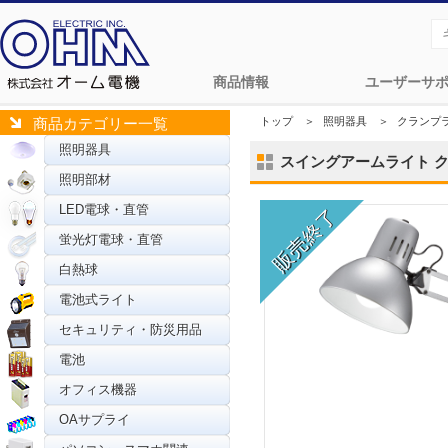
商品情報
ユーザーサ
トップ
＞
照明器具
＞
クランプ
商品カテゴリー一覧
照明器具
スイングアームライト クラン
照明部材
LED電球・直管
蛍光灯電球・直管
白熱球
電池式ライト
セキュリティ・防災用品
電池
オフィス機器
OAサプライ