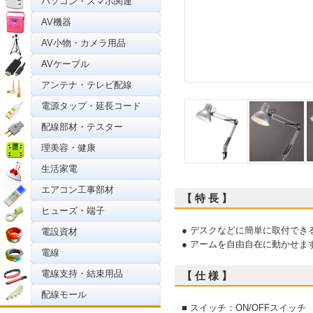
パソコン・スマホ関連
AV機器
AV小物・カメラ用品
AVケーブル
アンテナ・テレビ配線
電源タップ・延長コード
配線部材・テスター
理美容・健康
生活家電
エアコン工事部材
【 特 長 】
ヒューズ・端子
● デスクなどに簡単に取付でき
電設資材
● アームを自由自在に動かせま
電線
電線支持・結束用品
【 仕 様 】
配線モール
■ スイッチ：ON/OFFスイッチ