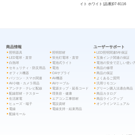
イト ホワイト [品番]07-8116
商品情報
ユーザーサポート
照明器具
照明部材
LED照明関連5年保証
LED電球・直管
蛍光灯電球・直管
互換インク関連の保証
白熱球
電池式ライト
電池の安全で正しい使い
セキュリティ・防災用品
電池
商品の修理
オフィス機器
OAサプライ
商品の保証
パソコン・スマホ関連
AV機器
よくあるご質問
AV小物・カメラ用品
AVケーブル
汎用リモコン
アンテナ・テレビ配線
電源タップ・延長コード
グリーン購入法適合商品
配線部材・テスター
理美容・健康
商品カタログ
生活家電
エアコン工事部材
商品ラインアップ
ヒューズ・端子
電設資材
オンラインマニュアル
電線
電線支持・結束用品
配線モール