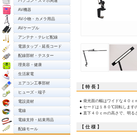
パソコン・スマホ関連
AV機器
AV小物・カメラ用品
AVケーブル
アンテナ・テレビ配線
電源タップ・延長コード
配線部材・テスター
理美容・健康
生活家電
エアコン工事部材
【 特 長 】
ヒューズ・端子
● 発光面の幅はワイドな４０ｃ
電設資材
● セードは１８０℃回転しま
電線
● 直下４０ｃｍの高さで、明る
電線支持・結束用品
【 仕 様 】
配線モール