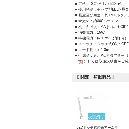
■ 定格：DC24V Typ.530mA
■ 使用光源：チップ型LED×昼
■ 照度及び用途：約1700ルク
■ 全光束：約800ルーメン
■ 机上面照度：AA形（JIS C8
■ 消費電力：15W
■ 待機電力：約0.2W（消灯時）
■ スイッチ：タッチ式ON／O
■ コード長：約1.8m
■ 付属品：専用ACアダプター
詳しくは取扱説明書をご確
【 関連・類似商品 】
販売終了
LEDタッチ式調光アームラ