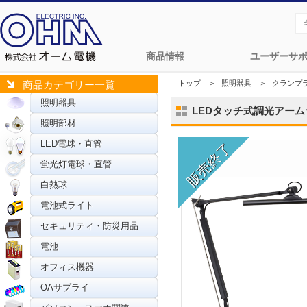
商品情報
ユーザーサ
トップ
＞
照明器具
＞
クランプ
商品カテゴリー一覧
照明器具
LEDタッチ式調光アームライ
照明部材
LED電球・直管
蛍光灯電球・直管
白熱球
電池式ライト
セキュリティ・防災用品
電池
オフィス機器
OAサプライ