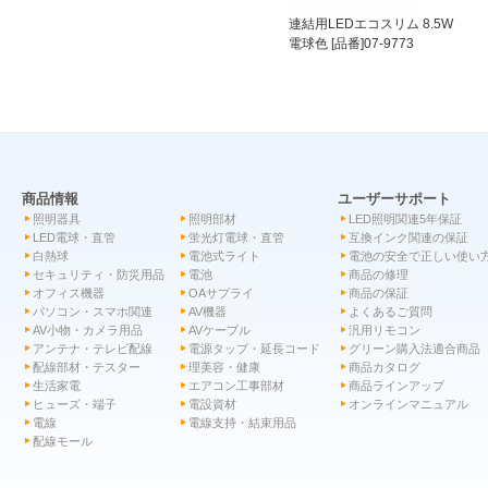
連結用LEDエコスリム 8.5W
電球色 [品番]07-9773
商品情報
ユーザーサポート
照明器具
照明部材
LED照明関連5年保証
LED電球・直管
蛍光灯電球・直管
互換インク関連の保証
白熱球
電池式ライト
電池の安全で正しい使い
セキュリティ・防災用品
電池
商品の修理
オフィス機器
OAサプライ
商品の保証
パソコン・スマホ関連
AV機器
よくあるご質問
AV小物・カメラ用品
AVケーブル
汎用リモコン
アンテナ・テレビ配線
電源タップ・延長コード
グリーン購入法適合商品
配線部材・テスター
理美容・健康
商品カタログ
生活家電
エアコン工事部材
商品ラインアップ
ヒューズ・端子
電設資材
オンラインマニュアル
電線
電線支持・結束用品
配線モール