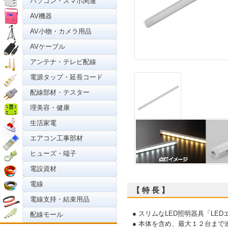
パソコン・スマホ関連
AV機器
AV小物・カメラ用品
AVケーブル
アンテナ・テレビ配線
電源タップ・延長コード
配線部材・テスター
理美容・健康
生活家電
エアコン工事部材
ヒューズ・端子
電設資材
電線
【 特 長 】
電線支持・結束用品
● スリムなLED照明器具「LE
配線モール
● 本体を含め、最大１２台まで