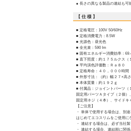
● 長さの異なる製品の連結も可
【 仕 様 】
■ 定格電圧：100V 50/60Hz
■ 定格消費電力：8.5W
■ 光源色：昼光色
■ 全光束：590 lm
■ 固有エネルギー消費効率：69.4 
■ 直下照度：約１７５ルクス（
■ 平均演色評価数：Ｒａ８０
■ 定格寿命：４０，０００時間
■ 外形寸法：（約）幅２７×高
■ 本体質量：約１９２ｇ
■ 付属品：ジョイントパーツ（
固定用パーツＡタイプ（２個）
固定用ネジ（４本）、サイドキ
【ご注意】
・ 単体で使用する場合は、別
はじめてエコスリムをご使用に
・ 連結する場合は、必ず当社製
・ 連結する場合、連結順に関係