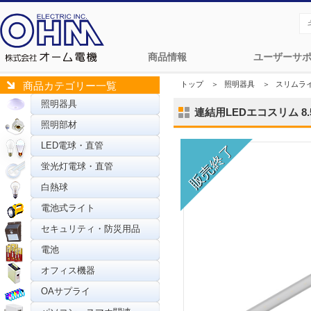
商品情報
ユーザーサ
トップ
＞
照明器具
＞
スリムラ
商品カテゴリー一覧
照明器具
連結用LEDエコスリム 8.5W
照明部材
LED電球・直管
蛍光灯電球・直管
白熱球
電池式ライト
セキュリティ・防災用品
電池
オフィス機器
OAサプライ