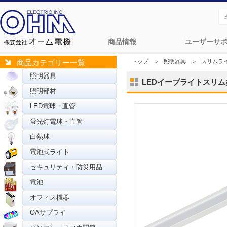
商品情報
ユーザーサ
トップ
＞
照明器具
＞
スリムラ
商品カテゴリー一覧
照明器具
LEDイーブライトスリム多目的
照明部材
LED電球・直管
蛍光灯電球・直管
白熱球
電池式ライト
セキュリティ・防災用品
電池
オフィス機器
OAサプライ