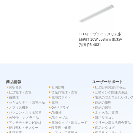
LEDイーブライトスリム多
目的灯 10W 558mm 電球色
[品番]06-4031
商品情報
ユーザーサポート
照明器具
照明部材
LED照明関連5年保証
LED電球・直管
蛍光灯電球・直管
互換インク関連の保証
白熱球
電池式ライト
電池の安全で正しい使い
セキュリティ・防災用品
電池
商品の修理
オフィス機器
OAサプライ
商品の保証
パソコン・スマホ関連
AV機器
よくあるご質問
AV小物・カメラ用品
AVケーブル
汎用リモコン
アンテナ・テレビ配線
電源タップ・延長コード
グリーン購入法適合商品
配線部材・テスター
理美容・健康
商品カタログ
生活家電
エアコン工事部材
商品ラインアップ