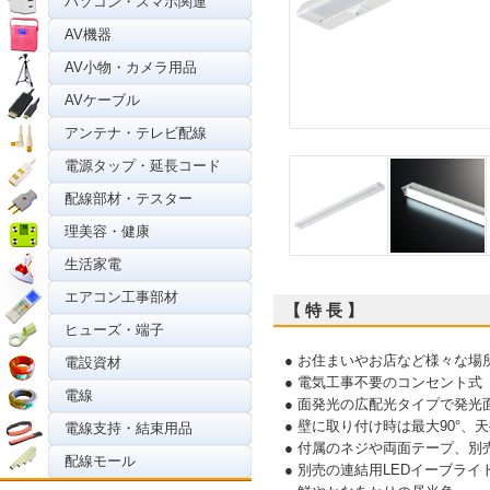
パソコン・スマホ関連
AV機器
AV小物・カメラ用品
AVケーブル
アンテナ・テレビ配線
電源タップ・延長コード
配線部材・テスター
理美容・健康
生活家電
エアコン工事部材
【 特 長 】
ヒューズ・端子
● お住まいやお店など様々な場
電設資材
● 電気工事不要のコンセント式
電線
● 面発光の広配光タイプで発光
● 壁に取り付け時は最大90°、
電線支持・結束用品
● 付属のネジや両面テープ、
配線モール
● 別売の連結用LEDイーブラ