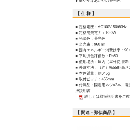
● 鮮やかなあかりの昼光色
【 仕 様 】
■ 定格電圧：AC100V 50/60Hz
■ 定格消費電力：10.0W
■ 光源色：昼光色
■ 全光束：960 lm
■ 固有エネルギー消費効率：96.0 
■ 平均演色評価数：Ra80
■ 使用場所：屋内（屋外使用禁
■ 外形寸法：（約）幅558×高さ
■ 本体質量：約345g
■ 取付ピッチ：455mm
■ 付属品：固定用ネジ×2本、
扱説明書
詳しくは取扱説明書をご確
【 関連・類似商品 】