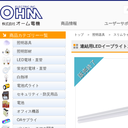
商品情報
ユーザーサ
トップ
＞
照明器具
＞
スリムラ
商品カテゴリー一覧
照明器具
連結用LEDイーブライトスリ
照明部材
LED電球・直管
蛍光灯電球・直管
白熱球
電池式ライト
セキュリティ・防災用品
電池
オフィス機器
OAサプライ