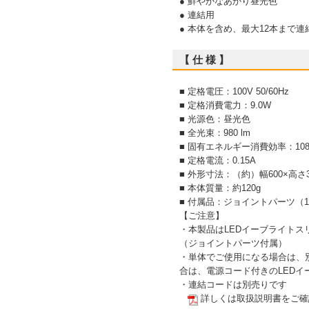
● 鮮やかなあかり昼光色
● 連結用
● 本体を含め、最大12本まで連
【 仕 様 】
■ 定格電圧：100V 50/60Hz
■ 定格消費電力：9.0W
■ 光源色：昼光色
■ 全光束：980 lm
■ 固有エネルギー消費効率：108.8
■ 定格電流：0.15A
■ 外形寸法：（約）幅600×高さ
■ 本体質量：約120g
■ 付属品：ジョイントパーツ（
【ご注意】
・本製品はLEDイーブライト
（ジョイントパーツ付属）
・単体でご使用になる場合は、
合は、電源コード付きのLED
・連結コードは別売りです
詳しくは取扱説明書をご確