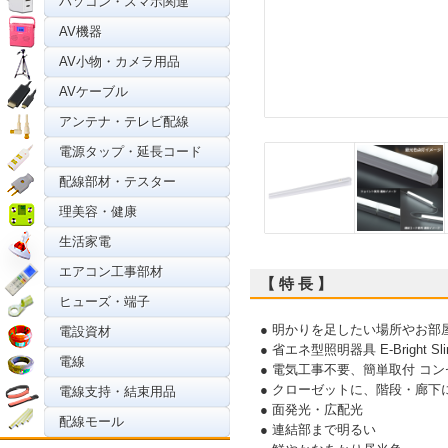
パソコン・スマホ関連
AV機器
AV小物・カメラ用品
AVケーブル
アンテナ・テレビ配線
電源タップ・延長コード
配線部材・テスター
理美容・健康
生活家電
エアコン工事部材
【 特 長 】
ヒューズ・端子
● 明かりを足したい場所やお
電設資材
● 省エネ型照明器具 E-Bright
電線
● 電気工事不要、簡単取付 コ
● クローゼットに、階段・廊
電線支持・結束用品
● 面発光・広配光
配線モール
● 連結部まで明るい