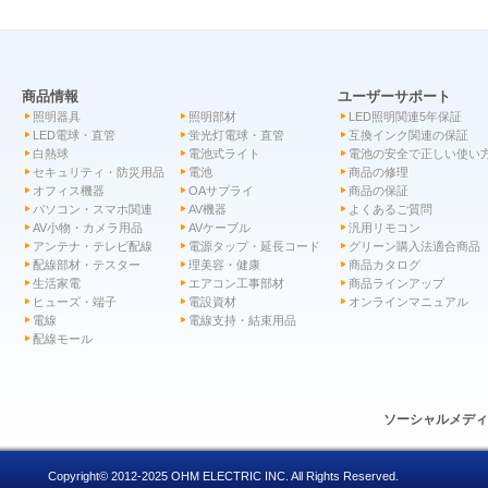
商品情報
ユーザーサポート
照明器具
照明部材
LED照明関連5年保証
LED電球・直管
蛍光灯電球・直管
互換インク関連の保証
白熱球
電池式ライト
電池の安全で正しい使い
セキュリティ・防災用品
電池
商品の修理
オフィス機器
OAサプライ
商品の保証
パソコン・スマホ関連
AV機器
よくあるご質問
AV小物・カメラ用品
AVケーブル
汎用リモコン
アンテナ・テレビ配線
電源タップ・延長コード
グリーン購入法適合商品
配線部材・テスター
理美容・健康
商品カタログ
生活家電
エアコン工事部材
商品ラインアップ
ヒューズ・端子
電設資材
オンラインマニュアル
電線
電線支持・結束用品
配線モール
ソーシャルメデ
Copyright© 2012-2025 OHM ELECTRIC INC. All Rights Reserved.