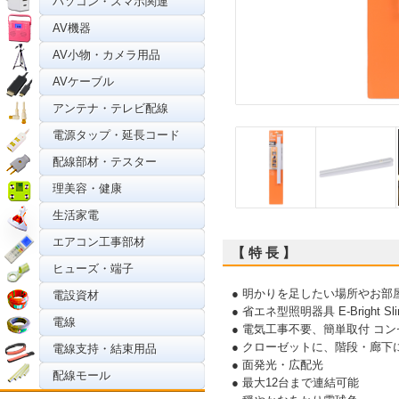
パソコン・スマホ関連
AV機器
AV小物・カメラ用品
AVケーブル
アンテナ・テレビ配線
電源タップ・延長コード
配線部材・テスター
理美容・健康
生活家電
エアコン工事部材
【 特 長 】
ヒューズ・端子
● 明かりを足したい場所やお
電設資材
● 省エネ型照明器具 E-Bright 
電線
● 電気工事不要、簡単取付 コ
● クローゼットに、階段・廊
電線支持・結束用品
● 面発光・広配光
配線モール
● 最大12台まで連結可能