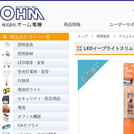
商品情報
ユーザーサ
トップ
＞
照明器具
＞
スリムラ
商品カテゴリー一覧
照明器具
LEDイーブライトスリムライ
照明部材
LED電球・直管
蛍光灯電球・直管
白熱球
電池式ライト
セキュリティ・防災用品
電池
オフィス機器
OAサプライ