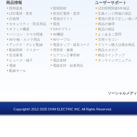
商品情報
ユーザーサポート
照明器具
照明部材
LED照明関連5年保証
LED電球・直管
蛍光灯電球・直管
互換インク関連の保証
白熱球
電池式ライト
電池の安全で正しい使い
セキュリティ・防災用品
電池
商品の修理
オフィス機器
OAサプライ
商品の保証
パソコン・スマホ関連
AV機器
よくあるご質問
AV小物・カメラ用品
AVケーブル
汎用リモコン
アンテナ・テレビ配線
電源タップ・延長コード
グリーン購入法適合商品
配線部材・テスター
理美容・健康
商品カタログ
生活家電
エアコン工事部材
商品ラインアップ
ヒューズ・端子
電設資材
オンラインマニュアル
電線
電線支持・結束用品
配線モール
ソーシャルメデ
Copyright© 2012-2025 OHM ELECTRIC INC. All Rights Reserved.