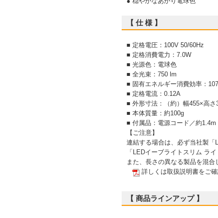
● 穏やかなあかり電球色
【 仕 様 】
■ 定格電圧：100V 50/60Hz
■ 定格消費電力：7.0W
■ 光源色：電球色
■ 全光束：750 lm
■ 固有エネルギー消費効率：107.1
■ 定格電流：0.12A
■ 外形寸法：（約）幅455×高さ
■ 本体質量：約100g
■ 付属品：電源コード／約1.4
【ご注意】
連結する場合は、必ず当社製「L
「LEDイーブライトスリム ラ
また、長さの異なる製品を混合し
詳しくは取扱説明書をご確
【 商品ラインアップ 】