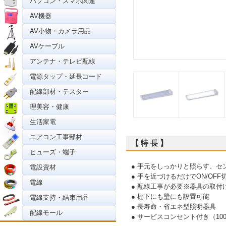
パソコン・スマホ関連
AV機器
AV小物・カメラ用品
AVケーブル
アンテナ・テレビ配線
電源タップ・延長コード
配線部材・テスター
理美容・健康
生活家電
エアコン工事部材
【 特 長 】
ヒューズ・端子
● 手元をしっかりと照らす、セ
電設資材
● 手を近づけるだけでON/O
電線
● 配線工事が必要※器具の取
● 棚下にも壁にも設置可能
電線支持・結束用品
● 長寿命・省エネ型照明器具
配線モール
● サービスコンセント付き（1