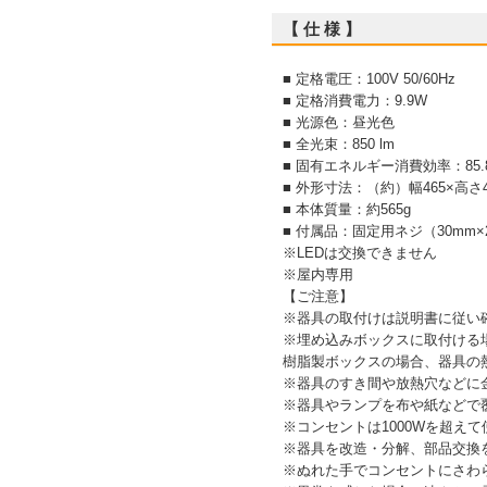
【 仕 様 】
■ 定格電圧：100V 50/60Hz
■ 定格消費電力：9.9W
■ 光源色：昼光色
■ 全光束：850 lm
■ 固有エネルギー消費効率：85.8 
■ 外形寸法：（約）幅465×高さ
■ 本体質量：約565g
■ 付属品：固定用ネジ（30mm
※LEDは交換できません
※屋内専用
【ご注意】
※器具の取付けは説明書に従い
※埋め込みボックスに取付ける
樹脂製ボックスの場合、器具の
※器具のすき間や放熱穴などに
※器具やランプを布や紙などで
※コンセントは1000Wを超え
※器具を改造・分解、部品交換
※ぬれた手でコンセントにさわ