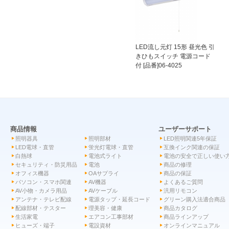
LED流し元灯 15形 昼光色 引
きひもスイッチ 電源コード
付 [品番]06-4025
商品情報
ユーザーサポート
照明器具
照明部材
LED照明関連5年保証
LED電球・直管
蛍光灯電球・直管
互換インク関連の保証
白熱球
電池式ライト
電池の安全で正しい使い
セキュリティ・防災用品
電池
商品の修理
オフィス機器
OAサプライ
商品の保証
パソコン・スマホ関連
AV機器
よくあるご質問
AV小物・カメラ用品
AVケーブル
汎用リモコン
アンテナ・テレビ配線
電源タップ・延長コード
グリーン購入法適合商品
配線部材・テスター
理美容・健康
商品カタログ
生活家電
エアコン工事部材
商品ラインアップ
ヒューズ・端子
電設資材
オンラインマニュアル