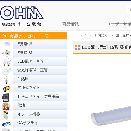
商品情報
ユーザーサ
トップ
＞
照明器具
＞
流し元灯
商品カテゴリー一覧
照明器具
LED流し元灯 15形 昼光
照明部材
LED電球・直管
蛍光灯電球・直管
白熱球
電池式ライト
セキュリティ・防災用品
電池
オフィス機器
OAサプライ