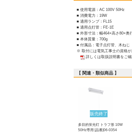
■ 使用電源：AC 100V 50Hz
■ 消費電力：19W
■ 適用ランプ：FL15
■ 適用点灯管：FE-1E
■ 外形寸法：幅464×高さ80×奥
■ 本体質量：700g
■ 付属品：電子点灯管、木ねじ（
※ 取付には電気工事士の資格
詳しくは取扱説明書をご確
【 関連・類似商品 】
販売終了
多目的蛍光灯 トラフ形 10W
50Hz専用 [品番]06-0354