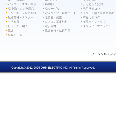
パソコン・スマホ関連
AV機器
よくあるご質問
AV小物・カメラ用品
AVケーブル
汎用リモコン
アンテナ・テレビ配線
電源タップ・延長コード
グリーン購入法適合商品
配線部材・テスター
理美容・健康
商品カタログ
生活家電
エアコン工事部材
商品ラインアップ
ヒューズ・端子
電設資材
オンラインマニュアル
電線
電線支持・結束用品
配線モール
ソーシャルメデ
Copyright© 2012-2025 OHM ELECTRIC INC. All Rights Reserved.