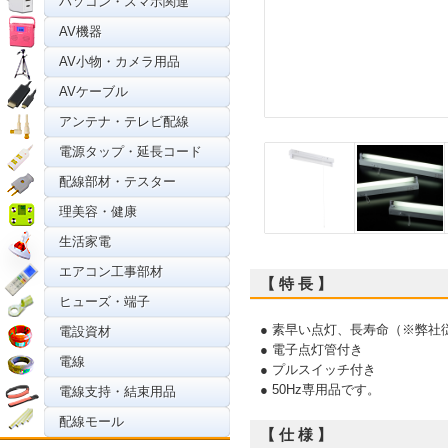
パソコン・スマホ関連
AV機器
AV小物・カメラ用品
AVケーブル
アンテナ・テレビ配線
電源タップ・延長コード
配線部材・テスター
理美容・健康
生活家電
エアコン工事部材
【 特 長 】
ヒューズ・端子
● 素早い点灯、長寿命（※弊社
電設資材
● 電子点灯管付き
電線
● プルスイッチ付き
● 50Hz専用品です。
電線支持・結束用品
配線モール
【 仕 様 】