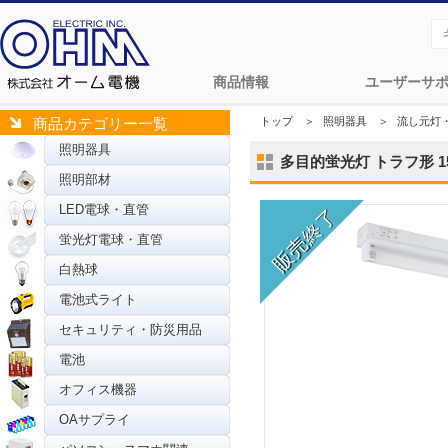
商品情報
ユーザーサ
トップ
＞
照明器具
＞
流し元灯
商品カテゴリー一覧
照明器具
多目的蛍光灯 トラフ形 15W 
照明部材
LED電球・直管
蛍光灯電球・直管
白熱球
電池式ライト
セキュリティ・防災用品
電池
オフィス機器
OAサプライ