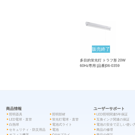
販売終了
多目的蛍光灯 トラフ形 20W
60Hz専用 [品番]06-0359
商品情報
ユーザーサポート
照明器具
照明部材
LED照明関連5年保証
LED電球・直管
蛍光灯電球・直管
互換インク関連の保証
白熱球
電池式ライト
電池の安全で正しい使い
セキュリティ・防災用品
電池
商品の修理
オフィス機器
OAサプライ
商品の保証