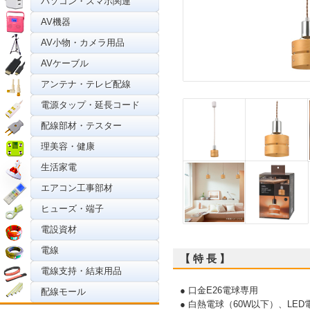
パソコン・スマホ関連
AV機器
AV小物・カメラ用品
AVケーブル
アンテナ・テレビ配線
電源タップ・延長コード
配線部材・テスター
理美容・健康
生活家電
エアコン工事部材
ヒューズ・端子
電設資材
電線
【 特 長 】
電線支持・結束用品
● 口金E26電球専用
配線モール
● 白熱電球（60W以下）、LE