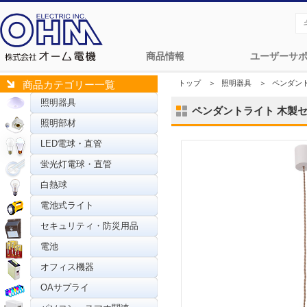
商品情報
ユーザーサ
トップ
＞
照明器具
＞
ペンダン
商品カテゴリー一覧
照明器具
ペンダントライト 木製セード
照明部材
LED電球・直管
蛍光灯電球・直管
白熱球
電池式ライト
セキュリティ・防災用品
電池
オフィス機器
OAサプライ