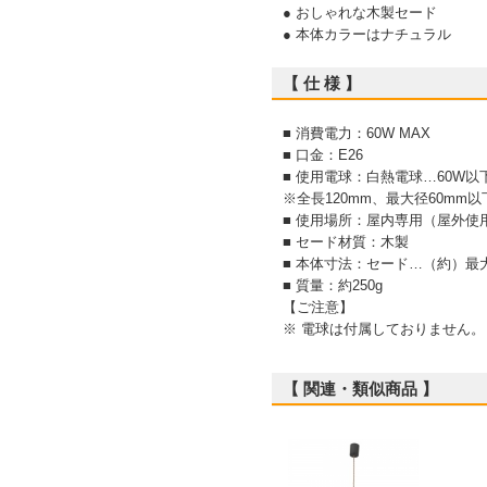
● おしゃれな木製セード
● 本体カラーはナチュラル
【 仕 様 】
■ 消費電力：60W MAX
■ 口金：E26
■ 使用電球：白熱電球…60W以
※全長120mm、最大径60mm
■ 使用場所：屋内専用（屋外使
■ セード材質：木製
■ 本体寸法：セード…（約）最大径
■ 質量：約250g
【ご注意】
※ 電球は付属しておりません。
【 関連・類似商品 】