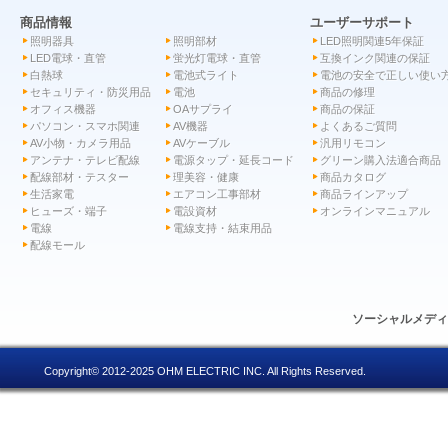
商品情報
ユーザーサポート
照明器具
照明部材
LED照明関連5年保証
LED電球・直管
蛍光灯電球・直管
互換インク関連の保証
白熱球
電池式ライト
電池の安全で正しい使い
セキュリティ・防災用品
電池
商品の修理
オフィス機器
OAサプライ
商品の保証
パソコン・スマホ関連
AV機器
よくあるご質問
AV小物・カメラ用品
AVケーブル
汎用リモコン
アンテナ・テレビ配線
電源タップ・延長コード
グリーン購入法適合商品
配線部材・テスター
理美容・健康
商品カタログ
生活家電
エアコン工事部材
商品ラインアップ
ヒューズ・端子
電設資材
オンラインマニュアル
電線
電線支持・結束用品
配線モール
ソーシャルメデ
Copyright© 2012-2025 OHM ELECTRIC INC. All Rights Reserved.