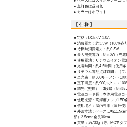
● ベースにはスマホをアーム
● 点灯色は昼白色
● カラーはホワイト
【 仕 様 】
■ 定格：DC5.0V 1.0A
■ 消費電力：約3.5W（100%
■ 待機時消費電力：約0.3W
■ 最大消費電力：約5.0W（充電
■ 使用電池：リチウムイオン電池（
■ 充電時間：約4.5時間（使用
■ リチウム電池点灯時間：（フ
■ 全光束：約300ルーメン（10
■ 直下照度：約900ルクス（1
■ 調光（照度）：3段階（約8%→
■ 電源コード長：本体用電源コ
■ 使用光源：高輝度チップLED
■ 使用場所：屋内専用（屋外使
■ 外形寸法：ベース…幅11.5
部）2.5cm×全長36cm
■ 質量：約700g（専用ACア