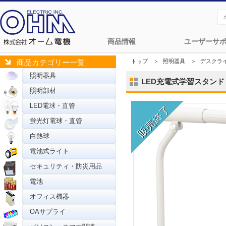
商品情報
ユーザーサ
トップ
＞
照明器具
＞
デスクラ
商品カテゴリー一覧
照明器具
LED充電式学習スタンド マ
照明部材
LED電球・直管
蛍光灯電球・直管
白熱球
電池式ライト
セキュリティ・防災用品
電池
オフィス機器
OAサプライ