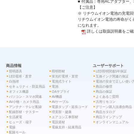
■ 付属品：専用ACアダプタ
【ご注意】
※ リチウムイオン電池の充電回
リチウムイオン電池の寿命がく
になれます。
詳しくは取扱説明書をご確
商品情報
ユーザーサポート
照明器具
照明部材
LED照明関連5年保証
LED電球・直管
蛍光灯電球・直管
互換インク関連の保証
白熱球
電池式ライト
電池の安全で正しい使い
セキュリティ・防災用品
電池
商品の修理
オフィス機器
OAサプライ
商品の保証
パソコン・スマホ関連
AV機器
よくあるご質問
AV小物・カメラ用品
AVケーブル
汎用リモコン
アンテナ・テレビ配線
電源タップ・延長コード
グリーン購入法適合商品
配線部材・テスター
理美容・健康
商品カタログ
生活家電
エアコン工事部材
商品ラインアップ
ヒューズ・端子
電設資材
オンラインマニュアル
電線
電線支持・結束用品
配線モール