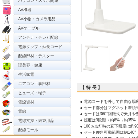
パソコン・スマホ関連
AV機器
AV小物・カメラ用品
AVケーブル
アンテナ・テレビ配線
電源タップ・延長コード
配線部材・テスター
理美容・健康
生活家電
エアコン工事部材
【 特 長 】
ヒューズ・端子
● 電源コードを外して自由な場
電設資材
● セード部分はマグネット着
電線
● セードは360°回転式で天
● 照度は3段階（約8%→約35%
電線支持・結束用品
● 100％点灯時の直下照度は約
配線モール
● セード仰角可動範囲は約140°