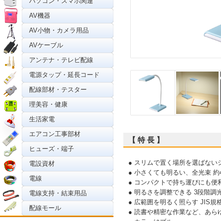
パソコン・スマホ関連
AV機器
AV小物・カメラ用品
AVケーブル
アンテナ・テレビ配線
電源タップ・延長コード
配線部材・テスター
理美容・健康
生活家電
エアコン工事部材
【 特 長 】
ヒューズ・端子
● スリムで置く場所を選ばない
電設資材
● 小さくても明るい、全光束 約
電線
● コンパクトで持ち運びにも便
● 明るさを調整できる 3段階調
電線支持・結束用品
● 広範囲を明るく照らす JIS規
配線モール
● 読書や精密な作業など、あら