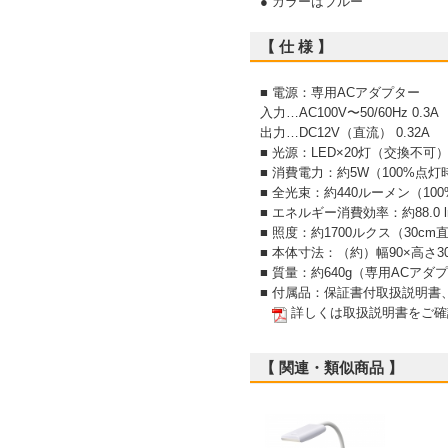
● カラーはブルー
【 仕 様 】
■ 電源：専用ACアダプター
入力…AC100V〜50/60Hz 0.3A
出力…DC12V（直流） 0.32A
■ 光源：LED×20灯（交換不可
■ 消費電力：約5W（100%点灯
■ 全光束：約440ルーメン（10
■ エネルギー消費効率：約88.0 l
■ 照度：約1700ルクス（30cm
■ 本体寸法：（約）幅90×高さ3
■ 質量：約640g（専用ACアダ
■ 付属品：保証書付取扱説明書
詳しくは取扱説明書をご確
【 関連・類似商品 】