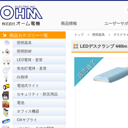
商品情報
ユーザーサ
トップ
＞
照明器具
＞
デスクラ
商品カテゴリー一覧
照明器具
LEDデスクランプ 440lm 
照明部材
LED電球・直管
蛍光灯電球・直管
白熱球
電池式ライト
セキュリティ・防災用品
電池
オフィス機器
OAサプライ