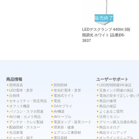
販売終了
LEDデスクランプ 440lm 3段
階調光 ホワイト [品番]06-
3837
商品情報
ユーザーサポート
照明器具
照明部材
LED照明関連5年保証
LED電球・直管
蛍光灯電球・直管
互換インク関連の保証
白熱球
電池式ライト
電池の安全で正しい使い
セキュリティ・防災用品
電池
商品の修理
オフィス機器
OAサプライ
商品の保証
パソコン・スマホ関連
AV機器
よくあるご質問
AV小物・カメラ用品
AVケーブル
汎用リモコン
アンテナ・テレビ配線
電源タップ・延長コード
グリーン購入法適合商品
配線部材・テスター
理美容・健康
商品カタログ
生活家電
エアコン工事部材
商品ラインアップ
ヒューズ・端子
電設資材
オンラインマニュアル